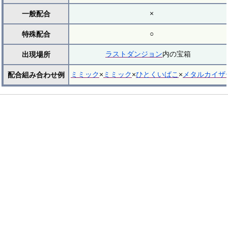
×
一般配合
○
特殊配合
ラストダンジョン
内の宝箱
出現場所
ミミック
×
ミミック
×
ひとくいばこ
×
メタルカイザ
配合組み合わせ例