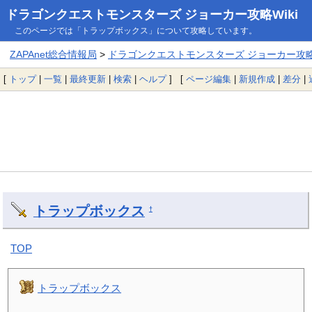
ドラゴンクエストモンスターズ ジョーカー攻略Wiki
このページでは「トラップボックス」について攻略しています。
ZAPAnet総合情報局
>
ドラゴンクエストモンスターズ ジョーカー攻略W
[
トップ
|
一覧
|
最終更新
|
検索
|
ヘルプ
] [
ページ編集
|
新規作成
|
差分
|
トラップボックス
†
TOP
トラップボックス