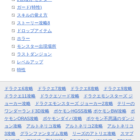
ガード(特性)
スキルの覚え方
ストーリー攻略8
ドロップアイテム
ホラー
モンスター出現場所
ラストダンジョン
レベルアップ
特性
ドラクエ6攻略
ドラクエ7攻略
ドラクエ8攻略
ドラクエ9攻略
ドラクエ11攻略
ドラクエソード攻略
ドラクエモンスターズ ジ
ョーカー攻略
ドラクエモンスターズ ジョーカー2攻略
テリーの
ワンダーランド3D攻略
ポケモンHGSS攻略
ポケモンBW攻略
ポ
ケモンORAS攻略
ポケモンダイパ攻略
ポケモン不思議のダンジ
ョン攻略
アルトネリコ攻略
アルトネリコ2攻略
アルトネリコ
3攻略
グランファンタズム攻略
リーズのアトリエ攻略
スマブ