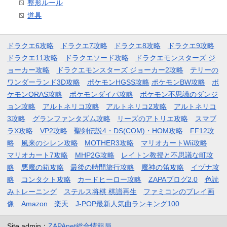
整形ルール
道具
ドラクエ6攻略
ドラクエ7攻略
ドラクエ8攻略
ドラクエ9攻略
ドラクエ11攻略
ドラクエソード攻略
ドラクエモンスターズ ジ
ョーカー攻略
ドラクエモンスターズ ジョーカー2攻略
テリーの
ワンダーランド3D攻略
ポケモンHGSS攻略
ポケモンBW攻略
ポ
ケモンORAS攻略
ポケモンダイパ攻略
ポケモン不思議のダンジ
ョン攻略
アルトネリコ攻略
アルトネリコ2攻略
アルトネリコ
3攻略
グランファンタズム攻略
リーズのアトリエ攻略
スマブ
ラX攻略
VP2攻略
聖剣伝説4・DS(COM)・HOM攻略
FF12攻
略
風来のシレン攻略
MOTHER3攻略
マリオカートWii攻略
マリオカート7攻略
MHP2G攻略
レイトン教授と不思議な町攻
略
悪魔の箱攻略
最後の時間旅行攻略
魔神の笛攻略
イヅナ攻
略
コンタクト攻略
カードヒーロー攻略
ZAPAブログ2.0
色読
みトレーニング
ステルス将棋 棋譜再生
ファミコンのプレイ画
像
Amazon
楽天
J-POP最新人気曲ランキング100
Site admin：
ZAPAnet総合情報局