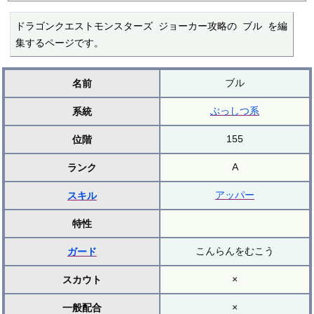
ドラゴンクエストモンスターズ ジョーカー攻略の ブル を編
集するページです。
ブル
名前
ぶっしつ系
系統
155
位階
A
ランク
アッパー
スキル
特性
こんらんをむこう
ガード
×
スカウト
×
一般配合