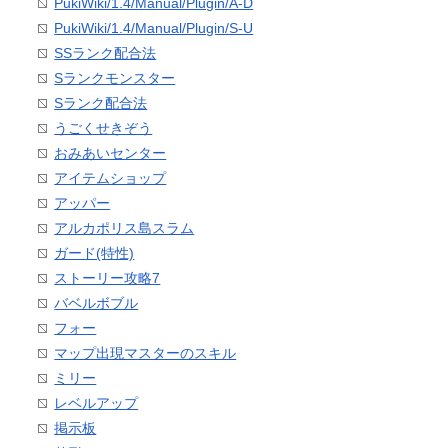
PukiWiki/1.4/Manual/Plugin/A-D
PukiWiki/1.4/Manual/Plugin/S-U
SSランク配合法
Sランクモンスター
Sランク配合法
うごくせきぞう
おみあいセンター
アイテムショップ
アッパー
アルカポリス島スラム
ガード(特性)
ストーリー攻略7
バベルボブル
フォー
マップ出現マスターのスキル
ミリー
レベルアップ
掲示板