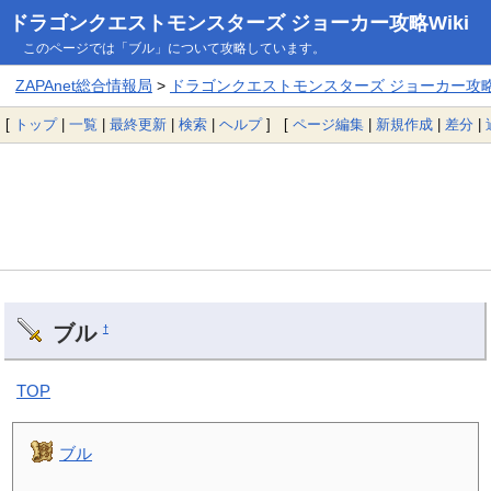
ドラゴンクエストモンスターズ ジョーカー攻略Wiki
このページでは「ブル」について攻略しています。
ZAPAnet総合情報局
>
ドラゴンクエストモンスターズ ジョーカー攻略W
[
トップ
|
一覧
|
最終更新
|
検索
|
ヘルプ
] [
ページ編集
|
新規作成
|
差分
|
ブル
†
TOP
ブル