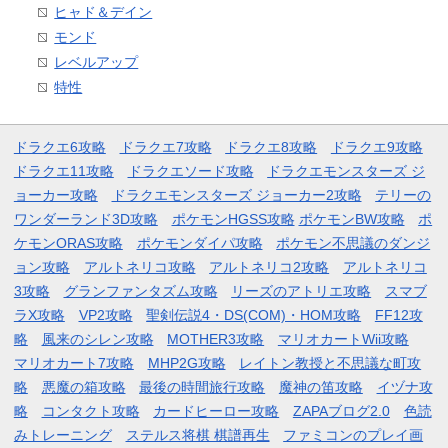
ヒャド＆デイン
モンド
レベルアップ
特性
ドラクエ6攻略
ドラクエ7攻略
ドラクエ8攻略
ドラクエ9攻略
ドラクエ11攻略
ドラクエソード攻略
ドラクエモンスターズ ジ
ョーカー攻略
ドラクエモンスターズ ジョーカー2攻略
テリーの
ワンダーランド3D攻略
ポケモンHGSS攻略
ポケモンBW攻略
ポ
ケモンORAS攻略
ポケモンダイパ攻略
ポケモン不思議のダンジ
ョン攻略
アルトネリコ攻略
アルトネリコ2攻略
アルトネリコ
3攻略
グランファンタズム攻略
リーズのアトリエ攻略
スマブ
ラX攻略
VP2攻略
聖剣伝説4・DS(COM)・HOM攻略
FF12攻
略
風来のシレン攻略
MOTHER3攻略
マリオカートWii攻略
マリオカート7攻略
MHP2G攻略
レイトン教授と不思議な町攻
略
悪魔の箱攻略
最後の時間旅行攻略
魔神の笛攻略
イヅナ攻
略
コンタクト攻略
カードヒーロー攻略
ZAPAブログ2.0
色読
みトレーニング
ステルス将棋 棋譜再生
ファミコンのプレイ画