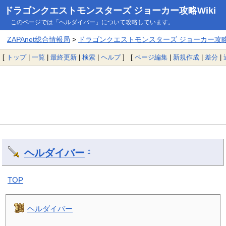
ドラゴンクエストモンスターズ ジョーカー攻略Wiki
このページでは「ヘルダイバー」について攻略しています。
ZAPAnet総合情報局
>
ドラゴンクエストモンスターズ ジョーカー攻略W
[
トップ
|
一覧
|
最終更新
|
検索
|
ヘルプ
] [
ページ編集
|
新規作成
|
差分
|
ヘルダイバー
†
TOP
ヘルダイバー