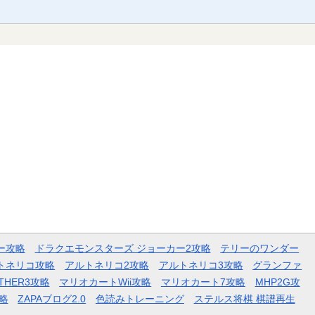
ー攻略
ドラクエモンスターズ ジョーカー2攻略
テリーのワンダー
トネリコ攻略
アルトネリコ2攻略
アルトネリコ3攻略
グランファ
THER3攻略
マリオカートWii攻略
マリオカート7攻略
MHP2G攻
略
ZAPAブログ2.0
色読みトレーニング
ステルス将棋 棋譜再生