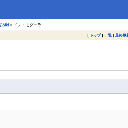
iki
> ドン・モグーラ
[
トップ
|
一覧
|
最終更