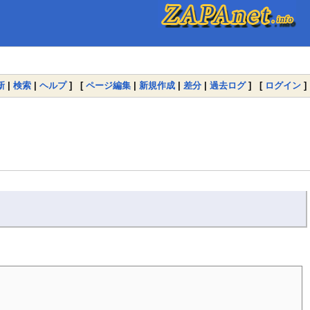
新
|
検索
|
ヘルプ
] [
ページ編集
|
新規作成
|
差分
|
過去ログ
] [
ログイン
]