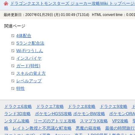
ドラゴンクエストモンスターズ ジョーカー攻略Wiki トップペー
最終更新日：2007年01月29日 (月) 01:00:49
(7131d)
HTML convert time：0.001
関連ページ
4体配合
Sランク配合法
Wi-Fiつうしん
インスパイヤ
ガード(特性)
スキルの覚え方
レベルアップ
特性
ドラクエ6攻略
ドラクエ7攻略
ドラクエ8攻略
ドラクエ9攻略
ランド3D攻略
ポケモンHGSS攻略
ポケモンBW攻略
ポケモンOR
ンタズム攻略
リーズのアトリエ攻略
スマブラX攻略
VP2攻略
略
レイトン教授と不思議な町攻略
悪魔の箱攻略
最後の時間旅行