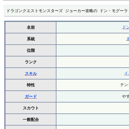
ドラゴンクエストモンスターズ ジョーカー攻略の ドン・モグーラ
ド
名前
系統
位階
ランク
イ
スキル
テン
特性
や
ガード
スカウト
一般配合