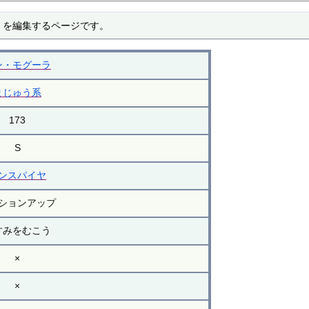
 を編集するページです。
ン・モグーラ
まじゅう系
173
S
ンスパイヤ
ションアップ
すみをむこう
×
×