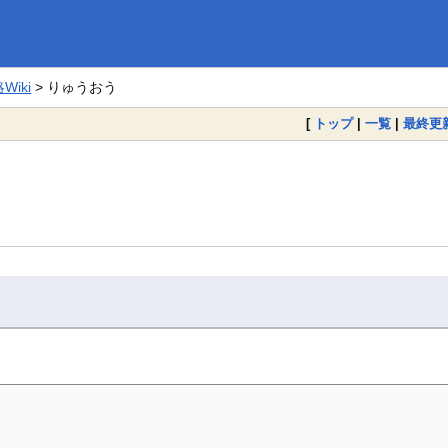
iki
> りゅうおう
[
トップ
|
一覧
|
最終更