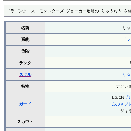
ドラゴンクエストモンスターズ ジョーカー攻略の りゅうおう を
りゅ
名前
ドラ
系統
位階
ランク
りゅ
スキル
テンシ
特性
ほのお
ブ
ガード
ふぶき
ブ
ザキ
スカウト