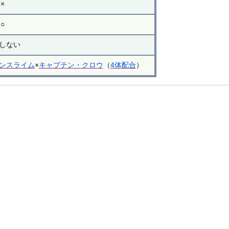
×
○
しない
ンスライム
×
キャプテン・クロウ
（
4体配合
）