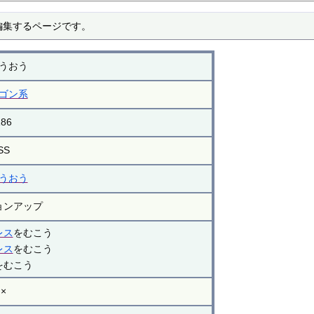
編集するページです。
うおう
ゴン系
186
SS
うおう
ョンアップ
レス
をむこう
レス
をむこう
をむこう
×