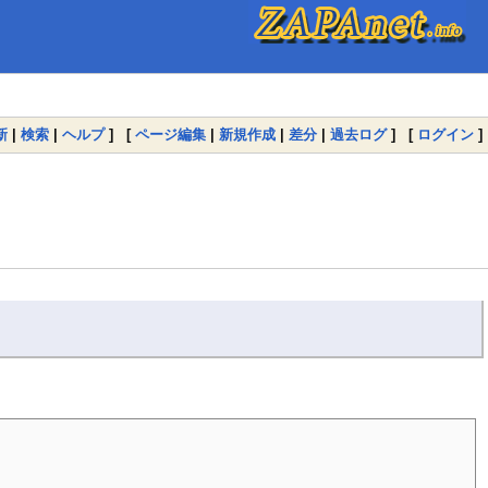
新
|
検索
|
ヘルプ
] [
ページ編集
|
新規作成
|
差分
|
過去ログ
] [
ログイン
]