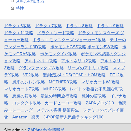
スキルの覚え方
特性
ドラクエ6攻略
ドラクエ7攻略
ドラクエ8攻略
ドラクエ9攻略
ドラクエ11攻略
ドラクエソード攻略
ドラクエモンスターズ ジ
ョーカー攻略
ドラクエモンスターズ ジョーカー2攻略
テリーの
ワンダーランド3D攻略
ポケモンHGSS攻略
ポケモンBW攻略
ポ
ケモンORAS攻略
ポケモンダイパ攻略
ポケモン不思議のダンジ
ョン攻略
アルトネリコ攻略
アルトネリコ2攻略
アルトネリコ
3攻略
グランファンタズム攻略
リーズのアトリエ攻略
スマブ
ラX攻略
VP2攻略
聖剣伝説4・DS(COM)・HOM攻略
FF12攻
略
風来のシレン攻略
MOTHER3攻略
マリオカートWii攻略
マリオカート7攻略
MHP2G攻略
レイトン教授と不思議な町攻
略
悪魔の箱攻略
最後の時間旅行攻略
魔神の笛攻略
イヅナ攻
略
コンタクト攻略
カードヒーロー攻略
ZAPAブログ2.0
色読
みトレーニング
ステルス将棋 棋譜再生
ファミコンのプレイ画
像
Amazon
楽天
J-POP最新人気曲ランキング100
Site admin：
ZAPAnet総合情報局