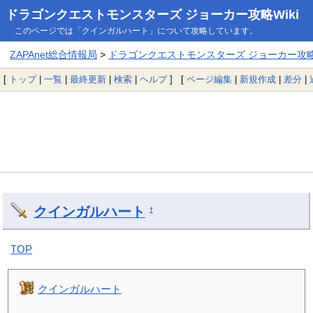
ドラゴンクエストモンスターズ ジョーカー攻略Wiki
このページでは「クインガルハート」について攻略しています。
ZAPAnet総合情報局
>
ドラゴンクエストモンスターズ ジョーカー攻略W
[
トップ
|
一覧
|
最終更新
|
検索
|
ヘルプ
] [
ページ編集
|
新規作成
|
差分
|
クインガルハート
†
TOP
クインガルハート