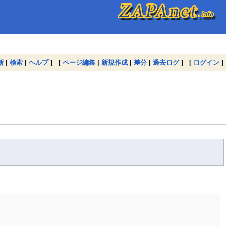
新
|
検索
|
ヘルプ
] [
ページ編集
|
新規作成
|
差分
|
過去ログ
] [
ログイン
]