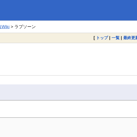
iki
> ラプソーン
[
トップ
|
一覧
|
最終更