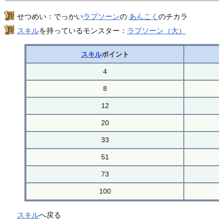
せつめい：でっかい
ラプソーン
の
あんこく
のチカラ
スキル
を持っているモンスター：
ラプソーン（大）
スキル
ポイント
4
8
12
20
33
51
73
100
スキル
へ戻る