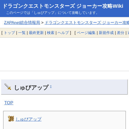
ドラゴンクエストモンスターズ ジョーカー攻略Wiki
このページでは「しゅびアップ」について攻略しています。
ZAPAnet総合情報局
>
ドラゴンクエストモンスターズ ジョーカー攻略W
[
トップ
|
一覧
|
最終更新
|
検索
|
ヘルプ
] [
ページ編集
|
新規作成
|
差分
|
しゅびアップ
†
TOP
しゅびアップ