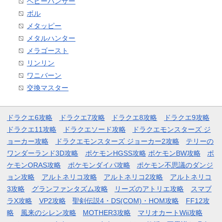
ベビーパンサー
ボル
メタッピー
メタルハンター
メラゴースト
リンリン
ワニバーン
交換マスター
ドラクエ6攻略
ドラクエ7攻略
ドラクエ8攻略
ドラクエ9攻略
ドラクエ11攻略
ドラクエソード攻略
ドラクエモンスターズ ジ
ョーカー攻略
ドラクエモンスターズ ジョーカー2攻略
テリーの
ワンダーランド3D攻略
ポケモンHGSS攻略
ポケモンBW攻略
ポ
ケモンORAS攻略
ポケモンダイパ攻略
ポケモン不思議のダンジ
ョン攻略
アルトネリコ攻略
アルトネリコ2攻略
アルトネリコ
3攻略
グランファンタズム攻略
リーズのアトリエ攻略
スマブ
ラX攻略
VP2攻略
聖剣伝説4・DS(COM)・HOM攻略
FF12攻
略
風来のシレン攻略
MOTHER3攻略
マリオカートWii攻略