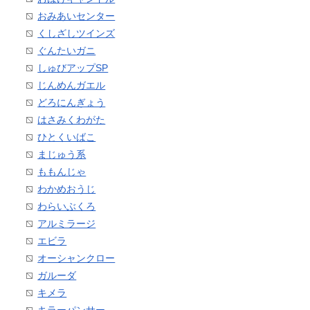
おみあいセンター
くしざしツインズ
ぐんたいガニ
しゅびアップSP
じんめんガエル
どろにんぎょう
はさみくわがた
ひとくいばこ
まじゅう系
ももんじゃ
わかめおうじ
わらいぶくろ
アルミラージ
エビラ
オーシャンクロー
ガルーダ
キメラ
キラーパンサー