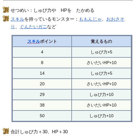
せつめい：しゅび力や HPを たかめる
スキル
を持っているモンスター：
ももんじゃ
、
おおさそ
り
、
ぐんたいガニ
など
スキル
ポイント
覚えるもの
4
しゅび力+5
8
さいだいHP+10
14
しゅび力+5
20
さいだいHP+10
29
しゅび力+10
38
さいだいHP+10
50
しゅび力+10
合計しゅび力＋30、HP＋30