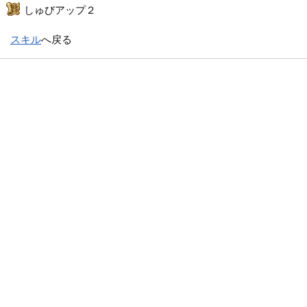
しゅびアップ２
スキル
へ戻る