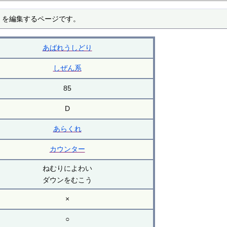
 を編集するページです。
あばれうしどり
しぜん系
85
D
あらくれ
カウンター
ねむりによわい
ダウンをむこう
×
○