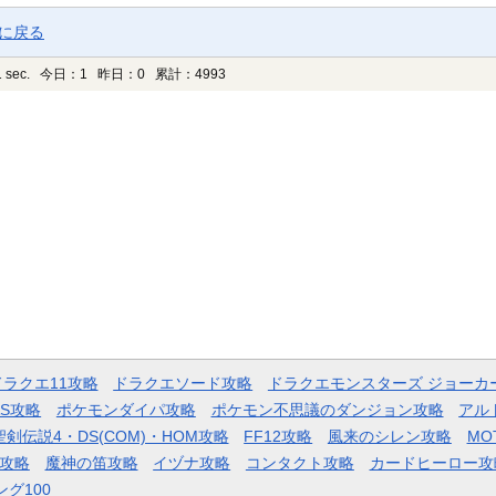
ジに戻る
 sec.
今日：1 昨日：0 累計：4993
ドラクエ11攻略
ドラクエソード攻略
ドラクエモンスターズ ジョーカ
AS攻略
ポケモンダイパ攻略
ポケモン不思議のダンジョン攻略
アル
聖剣伝説4・DS(COM)・HOM攻略
FF12攻略
風来のシレン攻略
MO
攻略
魔神の笛攻略
イヅナ攻略
コンタクト攻略
カードヒーロー攻
ング100