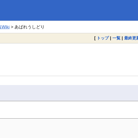
iki
> あばれうしどり
[
トップ
|
一覧
|
最終更