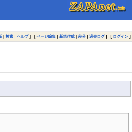
新
|
検索
|
ヘルプ
] [
ページ編集
|
新規作成
|
差分
|
過去ログ
] [
ログイン
]