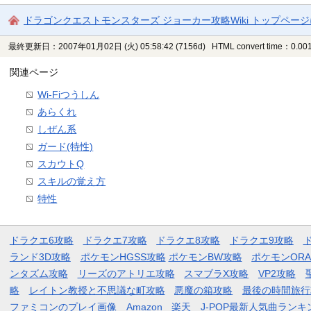
ドラゴンクエストモンスターズ ジョーカー攻略Wiki トップペー
最終更新日：2007年01月02日 (火) 05:58:42
(7156d)
HTML convert time：0.001
関連ページ
Wi-Fiつうしん
あらくれ
しぜん系
ガード(特性)
スカウトQ
スキルの覚え方
特性
ドラクエ6攻略
ドラクエ7攻略
ドラクエ8攻略
ドラクエ9攻略
ランド3D攻略
ポケモンHGSS攻略
ポケモンBW攻略
ポケモンOR
ンタズム攻略
リーズのアトリエ攻略
スマブラX攻略
VP2攻略
略
レイトン教授と不思議な町攻略
悪魔の箱攻略
最後の時間旅行
ファミコンのプレイ画像
Amazon
楽天
J-POP最新人気曲ランキ