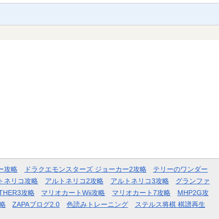
ー攻略
ドラクエモンスターズ ジョーカー2攻略
テリーのワンダー
トネリコ攻略
アルトネリコ2攻略
アルトネリコ3攻略
グランファ
THER3攻略
マリオカートWii攻略
マリオカート7攻略
MHP2G攻
略
ZAPAブログ2.0
色読みトレーニング
ステルス将棋 棋譜再生