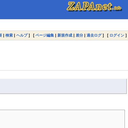
新
|
検索
|
ヘルプ
] [
ページ編集
|
新規作成
|
差分
|
過去ログ
] [
ログイン
]