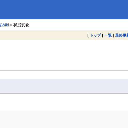
iki
> 状態変化
[
トップ
|
一覧
|
最終更