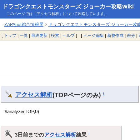
ドラゴンクエストモンスターズ ジョーカー攻略Wiki
このページでは「アクセス解析」について攻略しています。
ZAPAnet総合情報局
>
ドラゴンクエストモンスターズ ジョーカー攻略W
[
トップ
|
一覧
|
最終更新
|
検索
|
ヘルプ
] [
ページ編集
|
新規作成
|
差分
|
アクセス解析
(TOPページのみ)
†
#analyze(TOP,0)
3日前までの
アクセス解析
結果
†