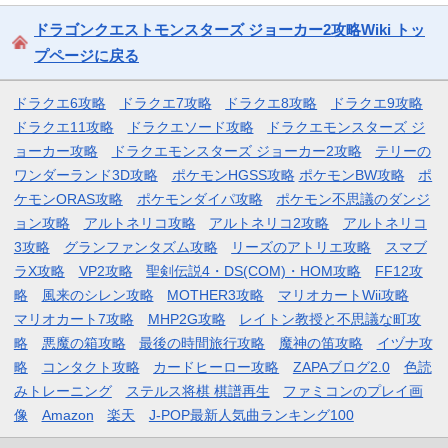
ドラゴンクエストモンスターズ ジョーカー2攻略Wiki トッ
プページに戻る
ドラクエ6攻略
ドラクエ7攻略
ドラクエ8攻略
ドラクエ9攻略
ドラクエ11攻略
ドラクエソード攻略
ドラクエモンスターズ ジ
ョーカー攻略
ドラクエモンスターズ ジョーカー2攻略
テリーの
ワンダーランド3D攻略
ポケモンHGSS攻略
ポケモンBW攻略
ポ
ケモンORAS攻略
ポケモンダイパ攻略
ポケモン不思議のダンジ
ョン攻略
アルトネリコ攻略
アルトネリコ2攻略
アルトネリコ
3攻略
グランファンタズム攻略
リーズのアトリエ攻略
スマブ
ラX攻略
VP2攻略
聖剣伝説4・DS(COM)・HOM攻略
FF12攻
略
風来のシレン攻略
MOTHER3攻略
マリオカートWii攻略
マリオカート7攻略
MHP2G攻略
レイトン教授と不思議な町攻
略
悪魔の箱攻略
最後の時間旅行攻略
魔神の笛攻略
イヅナ攻
略
コンタクト攻略
カードヒーロー攻略
ZAPAブログ2.0
色読
みトレーニング
ステルス将棋 棋譜再生
ファミコンのプレイ画
像
Amazon
楽天
J-POP最新人気曲ランキング100