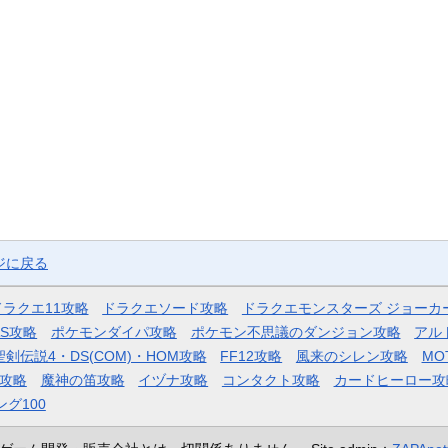
ジに戻る
ドラクエ11攻略
ドラクエソード攻略
ドラクエモンスターズ ジョーカ
AS攻略
ポケモンダイパ攻略
ポケモン不思議のダンジョン攻略
アル
聖剣伝説4・DS(COM)・HOM攻略
FF12攻略
風来のシレン攻略
MO
攻略
魔神の笛攻略
イヅナ攻略
コンタクト攻略
カードヒーロー攻
ング100