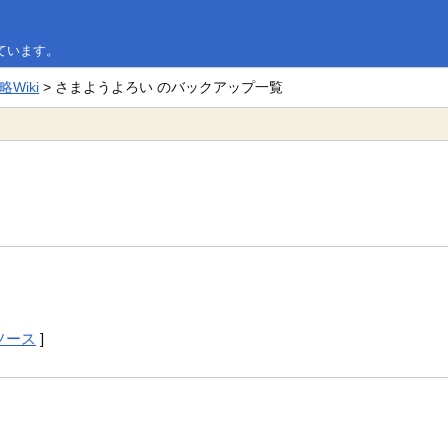
ています。
Wiki
> さまようよろい のバックアップ一覧
ソース
]