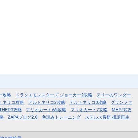
ー攻略
ドラクエモンスターズ ジョーカー2攻略
テリーのワンダー
トネリコ攻略
アルトネリコ2攻略
アルトネリコ3攻略
グランファ
THER3攻略
マリオカートWii攻略
マリオカート7攻略
MHP2G攻
略
ZAPAブログ2.0
色読みトレーニング
ステルス将棋 棋譜再生