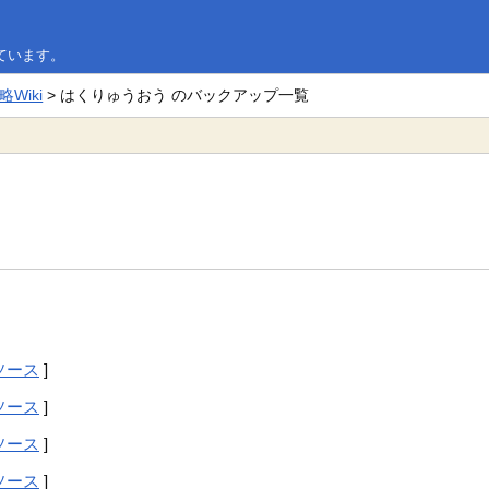
ています。
Wiki
> はくりゅうおう のバックアップ一覧
ソース
]
ソース
]
ソース
]
ソース
]