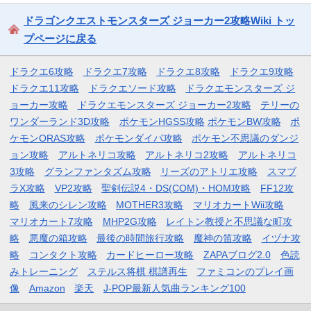
ドラゴンクエストモンスターズ ジョーカー2攻略Wiki トッ
プページに戻る
ドラクエ6攻略
ドラクエ7攻略
ドラクエ8攻略
ドラクエ9攻略
ドラクエ11攻略
ドラクエソード攻略
ドラクエモンスターズ ジ
ョーカー攻略
ドラクエモンスターズ ジョーカー2攻略
テリーの
ワンダーランド3D攻略
ポケモンHGSS攻略
ポケモンBW攻略
ポ
ケモンORAS攻略
ポケモンダイパ攻略
ポケモン不思議のダンジ
ョン攻略
アルトネリコ攻略
アルトネリコ2攻略
アルトネリコ
3攻略
グランファンタズム攻略
リーズのアトリエ攻略
スマブ
ラX攻略
VP2攻略
聖剣伝説4・DS(COM)・HOM攻略
FF12攻
略
風来のシレン攻略
MOTHER3攻略
マリオカートWii攻略
マリオカート7攻略
MHP2G攻略
レイトン教授と不思議な町攻
略
悪魔の箱攻略
最後の時間旅行攻略
魔神の笛攻略
イヅナ攻
略
コンタクト攻略
カードヒーロー攻略
ZAPAブログ2.0
色読
みトレーニング
ステルス将棋 棋譜再生
ファミコンのプレイ画
像
Amazon
楽天
J-POP最新人気曲ランキング100