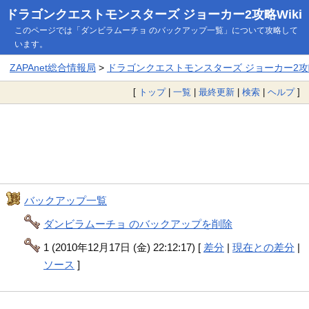
ドラゴンクエストモンスターズ ジョーカー2攻略Wiki
このページでは「ダンビラムーチョ のバックアップ一覧」について攻略して
います。
ZAPAnet総合情報局
>
ドラゴンクエストモンスターズ ジョーカー2攻略
[
トップ
|
一覧
|
最終更新
|
検索
|
ヘルプ
]
バックアップ一覧
ダンビラムーチョ のバックアップを削除
1 (2010年12月17日 (金) 22:12:17) [
差分
|
現在との差分
|
ソース
]