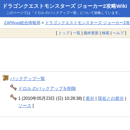
ドラゴンクエストモンスターズ ジョーカー2攻略Wiki
このページでは「ドロル のバックアップ一覧」について攻略しています。
ZAPAnet総合情報局
>
ドラゴンクエストモンスターズ ジョーカー2攻略
[
トップ
|
一覧
|
最終更新
|
検索
|
ヘルプ
]
バックアップ一覧
ドロル のバックアップを削除
1 (2010年05月23日 (日) 10:28:38) [
差分
|
現在との差分
|
ソース
]