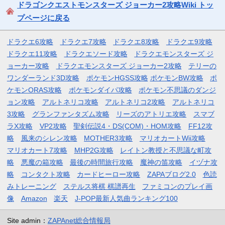
ドラゴンクエストモンスターズ ジョーカー2攻略Wiki トッ
プページに戻る
ドラクエ6攻略
ドラクエ7攻略
ドラクエ8攻略
ドラクエ9攻略
ドラクエ11攻略
ドラクエソード攻略
ドラクエモンスターズ ジ
ョーカー攻略
ドラクエモンスターズ ジョーカー2攻略
テリーの
ワンダーランド3D攻略
ポケモンHGSS攻略
ポケモンBW攻略
ポ
ケモンORAS攻略
ポケモンダイパ攻略
ポケモン不思議のダンジ
ョン攻略
アルトネリコ攻略
アルトネリコ2攻略
アルトネリコ
3攻略
グランファンタズム攻略
リーズのアトリエ攻略
スマブ
ラX攻略
VP2攻略
聖剣伝説4・DS(COM)・HOM攻略
FF12攻
略
風来のシレン攻略
MOTHER3攻略
マリオカートWii攻略
マリオカート7攻略
MHP2G攻略
レイトン教授と不思議な町攻
略
悪魔の箱攻略
最後の時間旅行攻略
魔神の笛攻略
イヅナ攻
略
コンタクト攻略
カードヒーロー攻略
ZAPAブログ2.0
色読
みトレーニング
ステルス将棋 棋譜再生
ファミコンのプレイ画
像
Amazon
楽天
J-POP最新人気曲ランキング100
Site admin：
ZAPAnet総合情報局