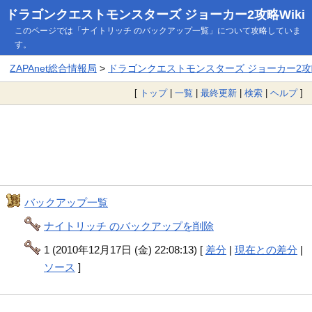
ドラゴンクエストモンスターズ ジョーカー2攻略Wiki
このページでは「ナイトリッチ のバックアップ一覧」について攻略していま
す。
ZAPAnet総合情報局
>
ドラゴンクエストモンスターズ ジョーカー2攻略
[
トップ
|
一覧
|
最終更新
|
検索
|
ヘルプ
]
バックアップ一覧
ナイトリッチ のバックアップを削除
1 (2010年12月17日 (金) 22:08:13) [
差分
|
現在との差分
|
ソース
]