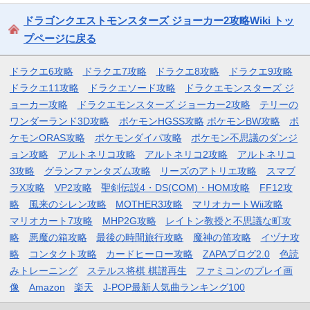
ドラゴンクエストモンスターズ ジョーカー2攻略Wiki トッ
プページに戻る
ドラクエ6攻略
ドラクエ7攻略
ドラクエ8攻略
ドラクエ9攻略
ドラクエ11攻略
ドラクエソード攻略
ドラクエモンスターズ ジ
ョーカー攻略
ドラクエモンスターズ ジョーカー2攻略
テリーの
ワンダーランド3D攻略
ポケモンHGSS攻略
ポケモンBW攻略
ポ
ケモンORAS攻略
ポケモンダイパ攻略
ポケモン不思議のダンジ
ョン攻略
アルトネリコ攻略
アルトネリコ2攻略
アルトネリコ
3攻略
グランファンタズム攻略
リーズのアトリエ攻略
スマブ
ラX攻略
VP2攻略
聖剣伝説4・DS(COM)・HOM攻略
FF12攻
略
風来のシレン攻略
MOTHER3攻略
マリオカートWii攻略
マリオカート7攻略
MHP2G攻略
レイトン教授と不思議な町攻
略
悪魔の箱攻略
最後の時間旅行攻略
魔神の笛攻略
イヅナ攻
略
コンタクト攻略
カードヒーロー攻略
ZAPAブログ2.0
色読
みトレーニング
ステルス将棋 棋譜再生
ファミコンのプレイ画
像
Amazon
楽天
J-POP最新人気曲ランキング100