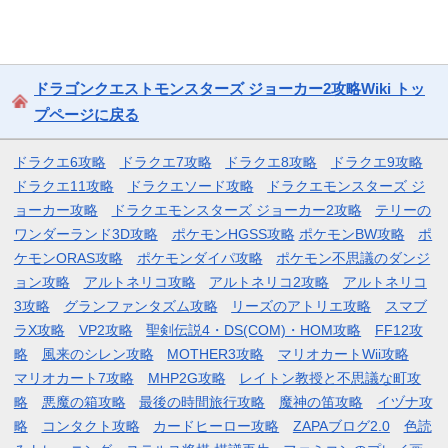
ドラゴンクエストモンスターズ ジョーカー2攻略Wiki トッ
プページに戻る
ドラクエ6攻略
ドラクエ7攻略
ドラクエ8攻略
ドラクエ9攻略
ドラクエ11攻略
ドラクエソード攻略
ドラクエモンスターズ ジ
ョーカー攻略
ドラクエモンスターズ ジョーカー2攻略
テリーの
ワンダーランド3D攻略
ポケモンHGSS攻略
ポケモンBW攻略
ポ
ケモンORAS攻略
ポケモンダイパ攻略
ポケモン不思議のダンジ
ョン攻略
アルトネリコ攻略
アルトネリコ2攻略
アルトネリコ
3攻略
グランファンタズム攻略
リーズのアトリエ攻略
スマブ
ラX攻略
VP2攻略
聖剣伝説4・DS(COM)・HOM攻略
FF12攻
略
風来のシレン攻略
MOTHER3攻略
マリオカートWii攻略
マリオカート7攻略
MHP2G攻略
レイトン教授と不思議な町攻
略
悪魔の箱攻略
最後の時間旅行攻略
魔神の笛攻略
イヅナ攻
略
コンタクト攻略
カードヒーロー攻略
ZAPAブログ2.0
色読