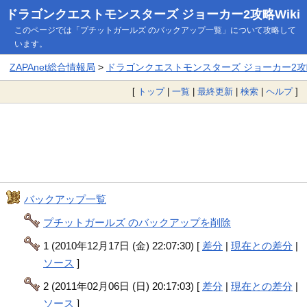
ドラゴンクエストモンスターズ ジョーカー2攻略Wiki
このページでは「プチットガールズ のバックアップ一覧」について攻略して
います。
ZAPAnet総合情報局
>
ドラゴンクエストモンスターズ ジョーカー2攻略
[
トップ
|
一覧
|
最終更新
|
検索
|
ヘルプ
]
バックアップ一覧
プチットガールズ のバックアップを削除
1 (2010年12月17日 (金) 22:07:30) [
差分
|
現在との差分
|
ソース
]
2 (2011年02月06日 (日) 20:17:03) [
差分
|
現在との差分
|
ソース
]