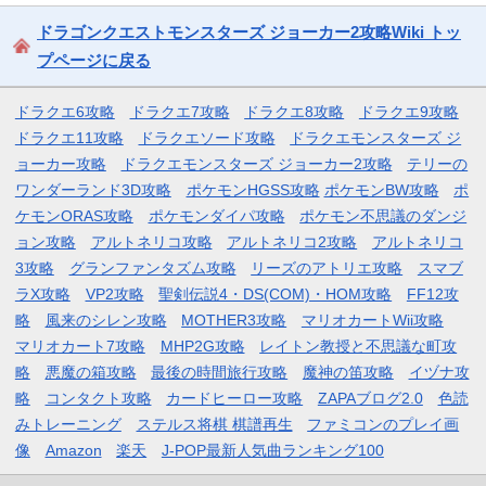
ドラゴンクエストモンスターズ ジョーカー2攻略Wiki トッ
プページに戻る
ドラクエ6攻略
ドラクエ7攻略
ドラクエ8攻略
ドラクエ9攻略
ドラクエ11攻略
ドラクエソード攻略
ドラクエモンスターズ ジ
ョーカー攻略
ドラクエモンスターズ ジョーカー2攻略
テリーの
ワンダーランド3D攻略
ポケモンHGSS攻略
ポケモンBW攻略
ポ
ケモンORAS攻略
ポケモンダイパ攻略
ポケモン不思議のダンジ
ョン攻略
アルトネリコ攻略
アルトネリコ2攻略
アルトネリコ
3攻略
グランファンタズム攻略
リーズのアトリエ攻略
スマブ
ラX攻略
VP2攻略
聖剣伝説4・DS(COM)・HOM攻略
FF12攻
略
風来のシレン攻略
MOTHER3攻略
マリオカートWii攻略
マリオカート7攻略
MHP2G攻略
レイトン教授と不思議な町攻
略
悪魔の箱攻略
最後の時間旅行攻略
魔神の笛攻略
イヅナ攻
略
コンタクト攻略
カードヒーロー攻略
ZAPAブログ2.0
色読
みトレーニング
ステルス将棋 棋譜再生
ファミコンのプレイ画
像
Amazon
楽天
J-POP最新人気曲ランキング100