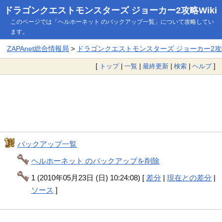
ドラゴンクエストモンスターズ ジョーカー2攻略Wiki
このページでは「ヘルホーネット のバックアップ一覧」について攻略してい
ます。
ZAPAnet総合情報局
>
ドラゴンクエストモンスターズ ジョーカー2攻略
[
トップ
|
一覧
|
最終更新
|
検索
|
ヘルプ
]
バックアップ一覧
ヘルホーネット のバックアップを削除
1 (2010年05月23日 (日) 10:24:08) [
差分
|
現在との差分
|
ソース
]