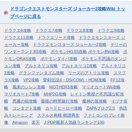
ドラゴンクエストモンスターズ ジョーカー2攻略Wiki トッ
プページに戻る
ドラクエ6攻略
ドラクエ7攻略
ドラクエ8攻略
ドラクエ9攻略
ドラクエ11攻略
ドラクエソード攻略
ドラクエモンスターズ ジ
ョーカー攻略
ドラクエモンスターズ ジョーカー2攻略
テリーの
ワンダーランド3D攻略
ポケモンHGSS攻略
ポケモンBW攻略
ポ
ケモンORAS攻略
ポケモンダイパ攻略
ポケモン不思議のダンジ
ョン攻略
アルトネリコ攻略
アルトネリコ2攻略
アルトネリコ
3攻略
グランファンタズム攻略
リーズのアトリエ攻略
スマブ
ラX攻略
VP2攻略
聖剣伝説4・DS(COM)・HOM攻略
FF12攻
略
風来のシレン攻略
MOTHER3攻略
マリオカートWii攻略
マリオカート7攻略
MHP2G攻略
レイトン教授と不思議な町攻
略
悪魔の箱攻略
最後の時間旅行攻略
魔神の笛攻略
イヅナ攻
略
コンタクト攻略
カードヒーロー攻略
ZAPAブログ2.0
色読
みトレーニング
ステルス将棋 棋譜再生
ファミコンのプレイ画
像
Amazon
楽天
J-POP最新人気曲ランキング100