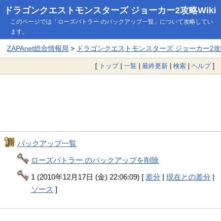
ドラゴンクエストモンスターズ ジョーカー2攻略Wiki
このページでは「ローズバトラー のバックアップ一覧」について攻略してい
ます。
ZAPAnet総合情報局
>
ドラゴンクエストモンスターズ ジョーカー2攻略
[
トップ
|
一覧
|
最終更新
|
検索
|
ヘルプ
]
バックアップ一覧
ローズバトラー のバックアップを削除
1 (2010年12月17日 (金) 22:06:09) [
差分
|
現在との差分
|
ソース
]