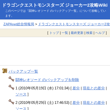
ドラゴンクエストモンスターズ ジョーカー2攻略Wiki
このページでは「闘神レオソード のバックアップ一覧」について攻略してい
ます。
ZAPAnet総合情報局
>
ドラゴンクエストモンスターズ ジョーカー2攻略
[
トップ
|
一覧
|
最終更新
|
検索
|
ヘルプ
]
バックアップ一覧
闘神レオソード のバックアップを削除
1 (2010年05月19日 (水) 17:01:34) [
差分
|
現在との差分
|
ソース
]
2 (2010年05月29日 (土) 17:46:53) [
差分
|
現在との差分
|
ソース
]