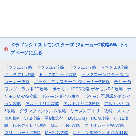
ドラゴンクエストモンスターズ ジョーカー2攻略Wiki トッ
プページに戻る
ドラクエ6攻略
ドラクエ7攻略
ドラクエ8攻略
ドラクエ9攻略
ドラクエ11攻略
ドラクエソード攻略
ドラクエモンスターズ ジ
ョーカー攻略
ドラクエモンスターズ ジョーカー2攻略
テリーの
ワンダーランド3D攻略
ポケモンHGSS攻略
ポケモンBW攻略
ポ
ケモンORAS攻略
ポケモンダイパ攻略
ポケモン不思議のダンジ
ョン攻略
アルトネリコ攻略
アルトネリコ2攻略
アルトネリコ
3攻略
グランファンタズム攻略
リーズのアトリエ攻略
スマブ
ラX攻略
VP2攻略
聖剣伝説4・DS(COM)・HOM攻略
FF12攻
略
風来のシレン攻略
MOTHER3攻略
マリオカートWii攻略
マリオカート7攻略
MHP2G攻略
レイトン教授と不思議な町攻