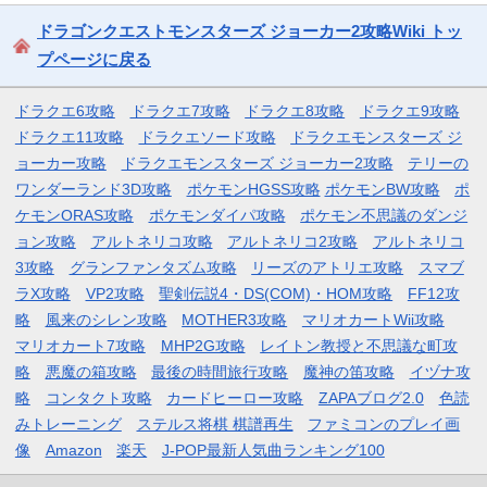
ドラゴンクエストモンスターズ ジョーカー2攻略Wiki トッ
プページに戻る
ドラクエ6攻略
ドラクエ7攻略
ドラクエ8攻略
ドラクエ9攻略
ドラクエ11攻略
ドラクエソード攻略
ドラクエモンスターズ ジ
ョーカー攻略
ドラクエモンスターズ ジョーカー2攻略
テリーの
ワンダーランド3D攻略
ポケモンHGSS攻略
ポケモンBW攻略
ポ
ケモンORAS攻略
ポケモンダイパ攻略
ポケモン不思議のダンジ
ョン攻略
アルトネリコ攻略
アルトネリコ2攻略
アルトネリコ
3攻略
グランファンタズム攻略
リーズのアトリエ攻略
スマブ
ラX攻略
VP2攻略
聖剣伝説4・DS(COM)・HOM攻略
FF12攻
略
風来のシレン攻略
MOTHER3攻略
マリオカートWii攻略
マリオカート7攻略
MHP2G攻略
レイトン教授と不思議な町攻
略
悪魔の箱攻略
最後の時間旅行攻略
魔神の笛攻略
イヅナ攻
略
コンタクト攻略
カードヒーロー攻略
ZAPAブログ2.0
色読
みトレーニング
ステルス将棋 棋譜再生
ファミコンのプレイ画
像
Amazon
楽天
J-POP最新人気曲ランキング100