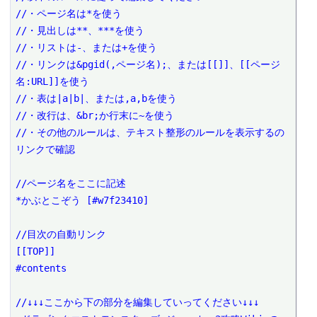
//・ページ名は*を使う

//・見出しは**、***を使う

//・リストは-、または+を使う

//・リンクは&pgid(,ページ名);、または[[]]、[[ページ
名:URL]]を使う

//・表は|a|b|、または,a,bを使う

//・改行は、&br;か行末に~を使う

//・その他のルールは、テキスト整形のルールを表示するの
リンクで確認

//ページ名をここに記述

*かぶとこぞう [#w7f23410]

//目次の自動リンク

[[TOP]]

#contents

//↓↓↓ここから下の部分を編集していってください↓↓↓
