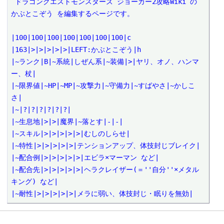
 ドラゴンクエストモンスターズ ジョーカー2攻略Wiki の 
かぶとこぞう を編集するページです。

|100|100|100|100|100|100|100|c

|163|>|>|>|>|>|LEFT:かぶとこぞう|h

|~ランク|B|~系統|しぜん系|~装備|>|ヤリ、オノ、ハンマ
ー、杖|

|~限界値|~HP|~MP|~攻撃力|~守備力|~すばやさ|~かしこ
さ|

|~|?|?|?|?|?|?|

|~生息地|>|>|魔界|~落とす|-|-|

|~スキル|>|>|>|>|>|むしのしらせ|

|~特性|>|>|>|>|>|テンションアップ、体技封じブレイク|

|~配合例|>|>|>|>|>|エビラ×マーマン など|

|~配合先|>|>|>|>|>|ヘラクレイザー(＝''自分''×メタル
キング) など|

|~耐性|>|>|>|>|>|メラに弱い、体技封じ・眠りを無効|