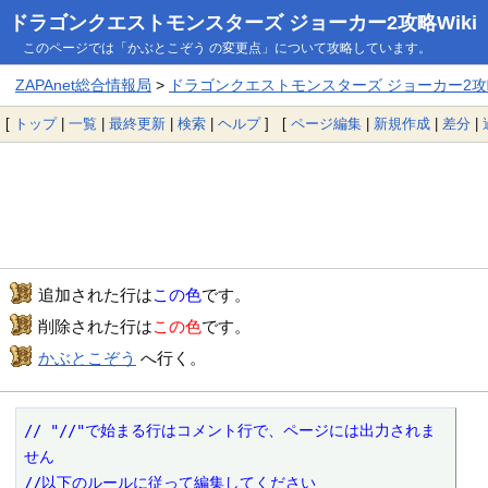
ドラゴンクエストモンスターズ ジョーカー2攻略Wiki
このページでは「かぶとこぞう の変更点」について攻略しています。
ZAPAnet総合情報局
>
ドラゴンクエストモンスターズ ジョーカー2攻略
[
トップ
|
一覧
|
最終更新
|
検索
|
ヘルプ
] [
ページ編集
|
新規作成
|
差分
|
追加された行は
この色
です。
削除された行は
この色
です。
かぶとこぞう
へ行く。
// "//"で始まる行はコメント行で、ページには出力されま
せん

//以下のルールに従って編集してください
