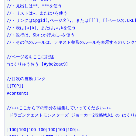
//・見出しは**、***を使う

//・リストは-、または+を使う

//・リンクは&pgid(,ページ名);、または[[]]、[[ページ名:URL]
//・表は|a|b|、または,a,bを使う

//・改行は、&br;か行末に~を使う

//・その他のルールは、テキスト整形のルールを表示するのリンクで
//ページ名をここに記述

*はくりゅうおう [#ybe2eac9]

//目次の自動リンク

[[TOP]]

#contents

//↓↓↓ここから下の部分を編集していってください↓↓↓

 ドラゴンクエストモンスターズ ジョーカー2攻略Wiki の はくりゅうおう を編集するページです。

|100|100|100|100|100|100|100|c
