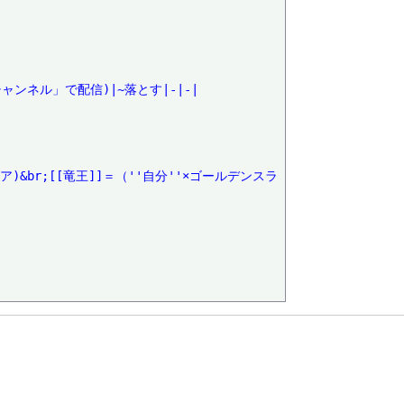
ャンネル」で配信)|~落とす|-|-|

ア)&br;[[竜王]]＝（''自分''×ゴールデンスラ