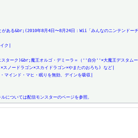
がある&br;(2010年8月4日〜8月24日：Wii「みんなのニンテンドーチ
イク|

or エスターク)&br;魔王オルゴ・デミーラ＝（''自分''×大魔王デスタムー
''×スノードラゴン×スカイドラゴン×やまたのおろち) など|

混乱・マインド・マヒ・眠りを無効、デインを吸収|

キルについては配信モンスターのページを参照。