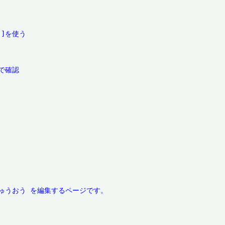
]を使う

確認
