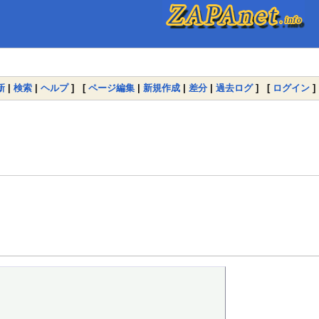
新
|
検索
|
ヘルプ
] [
ページ編集
|
新規作成
|
差分
|
過去ログ
] [
ログイン
]