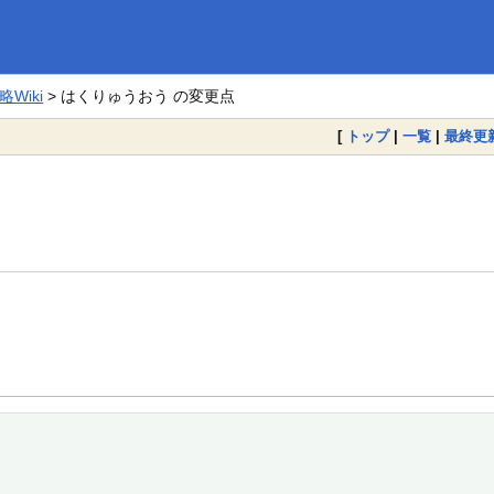
Wiki
> はくりゅうおう の変更点
[
トップ
|
一覧
|
最終更