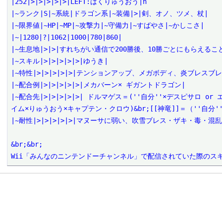
|252|>|>|>|>|>|LEFT:はくりゅうおう|h

|~ランク|S|~系統|ドラゴン系|~装備|>|剣、オノ、ツメ、杖|

|~限界値|~HP|~MP|~攻撃力|~守備力|~すばやさ|~かしこさ|

|~|1280|?|1062|1000|780|860|

|~生息地|>|>|すれちがい通信で200勝後、10勝ごとにもらえること
|~スキル|>|>|>|>|>|ゆうき|

|~特性|>|>|>|>|>|テンションアップ、メガボディ、炎ブレスブレ
|~配合例|>|>|>|>|>|メカバーン× ギガントドラゴン|

|~配合先|>|>|>|>|>| ドルマゲス＝(''自分''×デスピサロ 
イム×りゅうおう×キャプテン・クロウ)&br;[[神竜]]＝（''自分
|~耐性|>|>|>|>|>|マヌーサに弱い、吹雪ブレス・ザキ・毒・
&br;&br;

Wii「みんなのニンテンドーチャンネル」で配信されていた際のス