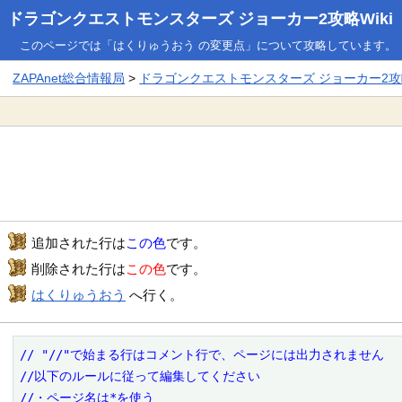
ドラゴンクエストモンスターズ ジョーカー2攻略Wiki
このページでは「はくりゅうおう の変更点」について攻略しています。
ZAPAnet総合情報局
>
ドラゴンクエストモンスターズ ジョーカー2攻略
追加された行は
この色
です。
削除された行は
この色
です。
はくりゅうおう
へ行く。
// "//"で始まる行はコメント行で、ページには出力されません

//以下のルールに従って編集してください

//・ページ名は*を使う
