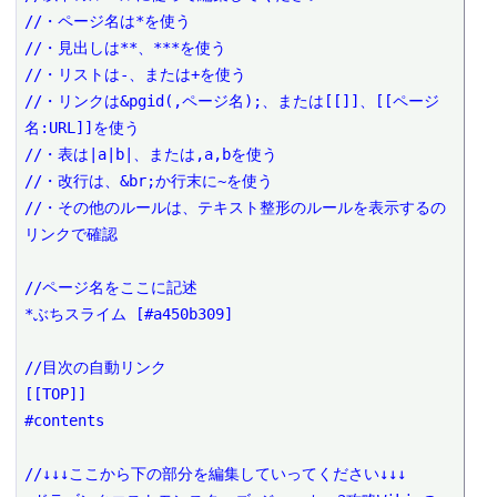
//・ページ名は*を使う

//・見出しは**、***を使う

//・リストは-、または+を使う

//・リンクは&pgid(,ページ名);、または[[]]、[[ページ
名:URL]]を使う

//・表は|a|b|、または,a,bを使う

//・改行は、&br;か行末に~を使う

//・その他のルールは、テキスト整形のルールを表示するの
リンクで確認

//ページ名をここに記述

*ぶちスライム [#a450b309]

//目次の自動リンク

[[TOP]]

#contents

//↓↓↓ここから下の部分を編集していってください↓↓↓
