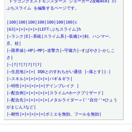
 ドラゴンクエストモンスターズ ジョーカー2攻略Wiki の 
ぶちスライム を編集するページです。

|100|100|100|100|100|100|100|c

|63|>|>|>|>|>|LEFT:ぶちスライム|h

|~ランク|E|~系統|スライム系|~装備|>|剣、ハンマー、
爪、杖|

|~限界値|~HP|~MP|~攻撃力|~守備力|~すばやさ|~かしこ
さ|

|~|?|?|?|?|?|?|

|~生息地|>|>| DQ6とのすれちがい通信 |~落とす||-|

|~スキル|>|>|>|>|>|バギ＆ギラ|

|~特性|>|>|>|>|>|デインブレイク |

|~配合例|>|>|>|>|>|スライム×ホークブリザード|

|~配合先|>|>|>|>|>|メタルライダー＝(''自分''×ひょう
がまじん)など|

|~耐性|>|>|>|>|>|ボミエを無効、フールを無効|