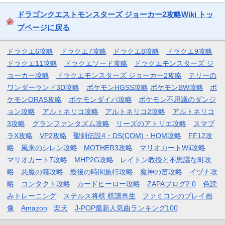
ドラゴンクエストモンスターズ ジョーカー2攻略Wiki トッ
プページに戻る
ドラクエ6攻略
ドラクエ7攻略
ドラクエ8攻略
ドラクエ9攻略
ドラクエ11攻略
ドラクエソード攻略
ドラクエモンスターズ ジ
ョーカー攻略
ドラクエモンスターズ ジョーカー2攻略
テリーの
ワンダーランド3D攻略
ポケモンHGSS攻略
ポケモンBW攻略
ポ
ケモンORAS攻略
ポケモンダイパ攻略
ポケモン不思議のダンジ
ョン攻略
アルトネリコ攻略
アルトネリコ2攻略
アルトネリコ
3攻略
グランファンタズム攻略
リーズのアトリエ攻略
スマブ
ラX攻略
VP2攻略
聖剣伝説4・DS(COM)・HOM攻略
FF12攻
略
風来のシレン攻略
MOTHER3攻略
マリオカートWii攻略
マリオカート7攻略
MHP2G攻略
レイトン教授と不思議な町攻
略
悪魔の箱攻略
最後の時間旅行攻略
魔神の笛攻略
イヅナ攻
略
コンタクト攻略
カードヒーロー攻略
ZAPAブログ2.0
色読
みトレーニング
ステルス将棋 棋譜再生
ファミコンのプレイ画
像
Amazon
楽天
J-POP最新人気曲ランキング100