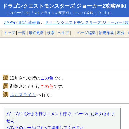
ドラゴンクエストモンスターズ ジョーカー2攻略Wiki
このページでは「ぶちスライム の変更点」について攻略しています。
ZAPAnet総合情報局
>
ドラゴンクエストモンスターズ ジョーカー2攻略
[
トップ
|
一覧
|
最終更新
|
検索
|
ヘルプ
] [
ページ編集
|
新規作成
|
差分
|
追加された行は
この色
です。
削除された行は
この色
です。
ぶちスライム
へ行く。
// "//"で始まる行はコメント行で、ページには出力されま
せん

//以下のルールに従って編集してください
