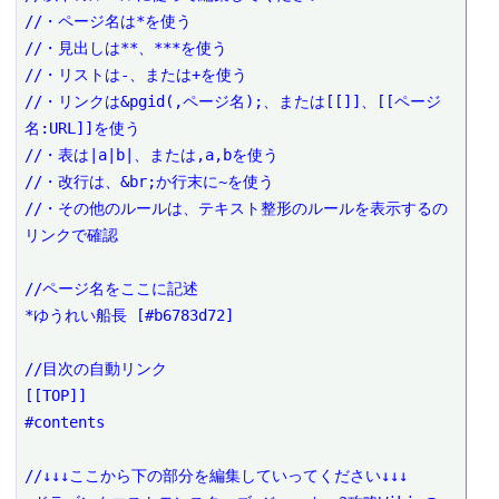
//・ページ名は*を使う

//・見出しは**、***を使う

//・リストは-、または+を使う

//・リンクは&pgid(,ページ名);、または[[]]、[[ページ
名:URL]]を使う

//・表は|a|b|、または,a,bを使う

//・改行は、&br;か行末に~を使う

//・その他のルールは、テキスト整形のルールを表示するの
リンクで確認

//ページ名をここに記述

*ゆうれい船長 [#b6783d72]

//目次の自動リンク

[[TOP]]

#contents

//↓↓↓ここから下の部分を編集していってください↓↓↓
