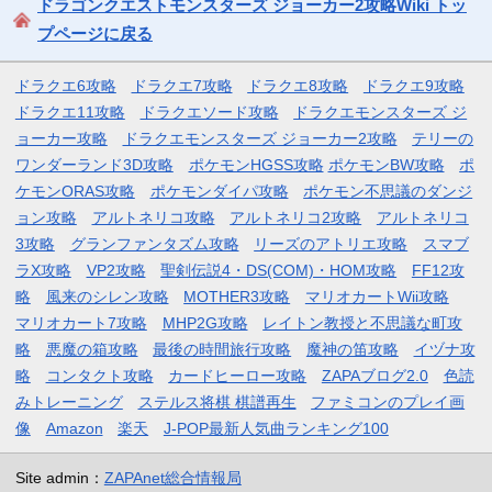
ドラゴンクエストモンスターズ ジョーカー2攻略Wiki トッ
プページに戻る
ドラクエ6攻略
ドラクエ7攻略
ドラクエ8攻略
ドラクエ9攻略
ドラクエ11攻略
ドラクエソード攻略
ドラクエモンスターズ ジ
ョーカー攻略
ドラクエモンスターズ ジョーカー2攻略
テリーの
ワンダーランド3D攻略
ポケモンHGSS攻略
ポケモンBW攻略
ポ
ケモンORAS攻略
ポケモンダイパ攻略
ポケモン不思議のダンジ
ョン攻略
アルトネリコ攻略
アルトネリコ2攻略
アルトネリコ
3攻略
グランファンタズム攻略
リーズのアトリエ攻略
スマブ
ラX攻略
VP2攻略
聖剣伝説4・DS(COM)・HOM攻略
FF12攻
略
風来のシレン攻略
MOTHER3攻略
マリオカートWii攻略
マリオカート7攻略
MHP2G攻略
レイトン教授と不思議な町攻
略
悪魔の箱攻略
最後の時間旅行攻略
魔神の笛攻略
イヅナ攻
略
コンタクト攻略
カードヒーロー攻略
ZAPAブログ2.0
色読
みトレーニング
ステルス将棋 棋譜再生
ファミコンのプレイ画
像
Amazon
楽天
J-POP最新人気曲ランキング100
Site admin：
ZAPAnet総合情報局