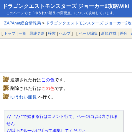
ドラゴンクエストモンスターズ ジョーカー2攻略Wiki
このページでは「ゆうれい船長 の変更点」について攻略しています。
ZAPAnet総合情報局
>
ドラゴンクエストモンスターズ ジョーカー2攻略
[
トップ
|
一覧
|
最終更新
|
検索
|
ヘルプ
] [
ページ編集
|
新規作成
|
差分
|
追加された行は
この色
です。
削除された行は
この色
です。
ゆうれい船長
へ行く。
// "//"で始まる行はコメント行で、ページには出力されま
せん

//以下のルールに従って編集してください
