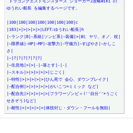
 ドラゴンクエストモンスターズ ジョーカー2攻略Wiki の 
ゆうれい船長 を編集するページです。

|100|100|100|100|100|100|100|c

|183|>|>|>|>|>|LEFT:ゆうれい船長|h

|~ランク|B|~系統|ソンビ系|~装備|>|剣、ヤリ、オノ、杖|

|~限界値|~HP|~MP|~攻撃力|~守備力|~すばやさ|~かしこ
さ|

|~|?|?|?|?|?|?|

|~生息地|>|>|-|~落とす|-|-|

|~スキル|>|>|>|>|>|じごく|

|~特性|>|>|>|>|>|ひん死で 会心、ダウンブレイク|

|~配合例|>|>|>|>|>|がいこつ×ミミック など|

|~配合先|>|>|>|>|>|フラワーゾンビ＝(''自分''×うごく
せきぞう)など|

|~耐性|>|>|>|>|>|体技封じ・ダウン・フールを無効|