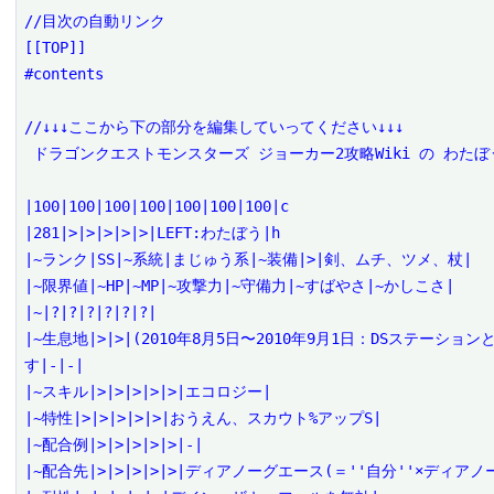
//目次の自動リンク

[[TOP]]

#contents

//↓↓↓ここから下の部分を編集していってください↓↓↓

 ドラゴンクエストモンスターズ ジョーカー2攻略Wiki の わたぼう を編集するページです。

|100|100|100|100|100|100|100|c

|281|>|>|>|>|>|LEFT:わたぼう|h

|~ランク|SS|~系統|まじゅう系|~装備|>|剣、ムチ、ツメ、杖|

|~限界値|~HP|~MP|~攻撃力|~守備力|~すばやさ|~かしこさ|

|~|?|?|?|?|?|?|

|~生息地|>|>|(2010年8月5日〜2010年9月1日：DSステー
す|-|-|

|~スキル|>|>|>|>|>|エコロジー|

|~特性|>|>|>|>|>|おうえん、スカウト%アップS|

|~配合例|>|>|>|>|>|-|

|~配合先|>|>|>|>|>|ディアノーグエース(＝''自分''×ディアノー