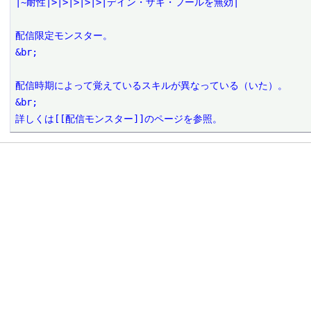
|~耐性|>|>|>|>|>|デイン・ザキ・フールを無効|

配信限定モンスター。

&br;

配信時期によって覚えているスキルが異なっている（いた）。

&br;

詳しくは[[配信モンスター]]のページを参照。