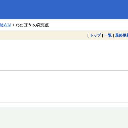
Wiki
> わたぼう の変更点
[
トップ
|
一覧
|
最終更