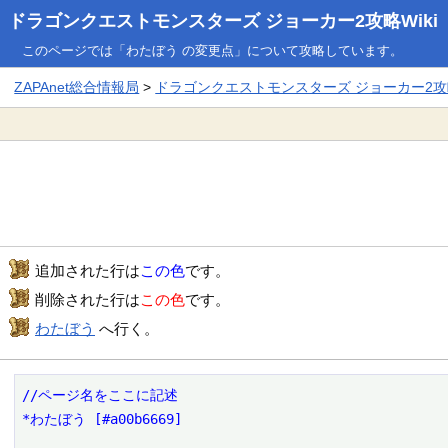
ドラゴンクエストモンスターズ ジョーカー2攻略Wiki
このページでは「わたぼう の変更点」について攻略しています。
ZAPAnet総合情報局
>
ドラゴンクエストモンスターズ ジョーカー2攻略
追加された行は
この色
です。
削除された行は
この色
です。
わたぼう
へ行く。
//ページ名をここに記述

*わたぼう [#a00b6669]
