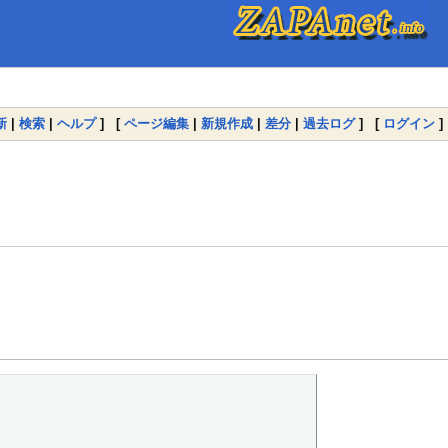
新
|
検索
|
ヘルプ
] [
ページ編集
|
新規作成
|
差分
|
過去ログ
] [
ログイン
]