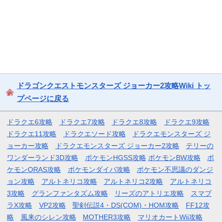
ドラゴンクエストモンスターズ ジョーカー2攻略Wiki トッ
プページに戻る
ドラクエ6攻略
ドラクエ7攻略
ドラクエ8攻略
ドラクエ9攻略
ドラクエ11攻略
ドラクエソード攻略
ドラクエモンスターズ ジ
ョーカー攻略
ドラクエモンスターズ ジョーカー2攻略
テリーの
ワンダーランド3D攻略
ポケモンHGSS攻略
ポケモンBW攻略
ポ
ケモンORAS攻略
ポケモンダイパ攻略
ポケモン不思議のダンジ
ョン攻略
アルトネリコ攻略
アルトネリコ2攻略
アルトネリコ
3攻略
グランファンタズム攻略
リーズのアトリエ攻略
スマブ
ラX攻略
VP2攻略
聖剣伝説4・DS(COM)・HOM攻略
FF12攻
略
風来のシレン攻略
MOTHER3攻略
マリオカートWii攻略