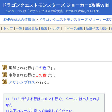
ドラゴンクエストモンスターズ ジョーカー2攻略Wiki
このページでは「アサシンブロス の変更点」について攻略しています。
ZAPAnet総合情報局
>
ドラゴンクエストモンスターズ ジョーカー2攻略
[
トップ
|
一覧
|
最終更新
|
検索
|
ヘルプ
] [
ページ編集
|
新規作成
|
差分
|
追加された行は
この色
です。
削除された行は
この色
です。
アサシンブロス
へ行く。
// "//"で始まる行はコメント行で、ページには出力されま
せん

//以下のルールに従って編集してください
