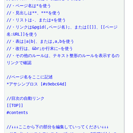
//・ページ名は*を使う

//・見出しは**、***を使う

//・リストは-、または+を使う

//・リンクは&pgid(,ページ名);、または[[]]、[[ページ
名:URL]]を使う

//・表は|a|b|、または,a,bを使う

//・改行は、&br;か行末に~を使う

//・その他のルールは、テキスト整形のルールを表示するの
リンクで確認

//ページ名をここに記述

*アサシンブロス [#s9ebc64d]

//目次の自動リンク

[[TOP]]

#contents

//↓↓↓ここから下の部分を編集していってください↓↓↓
