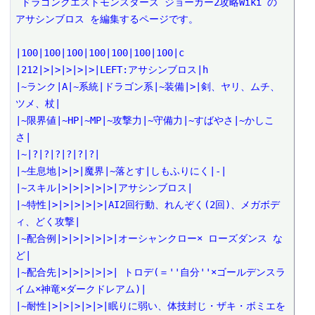
 ドラゴンクエストモンスターズ ジョーカー2攻略Wiki の 
アサシンブロス を編集するページです。

|100|100|100|100|100|100|100|c

|212|>|>|>|>|>|LEFT:アサシンブロス|h

|~ランク|A|~系統|ドラゴン系|~装備|>|剣、ヤリ、ムチ、
ツメ、杖|

|~限界値|~HP|~MP|~攻撃力|~守備力|~すばやさ|~かしこ
さ|

|~|?|?|?|?|?|?|

|~生息地|>|>|魔界|~落とす|しもふりにく|-|

|~スキル|>|>|>|>|>|アサシンブロス|

|~特性|>|>|>|>|>|AI2回行動、れんぞく(2回)、メガボデ
ィ、どく攻撃|

|~配合例|>|>|>|>|>|オーシャンクロー× ローズダンス な
ど|

|~配合先|>|>|>|>|>| トロデ(＝''自分''×ゴールデンスラ
イム×神竜×ダークドレアム)|

|~耐性|>|>|>|>|>|眠りに弱い、体技封じ・ザキ・ボミエを