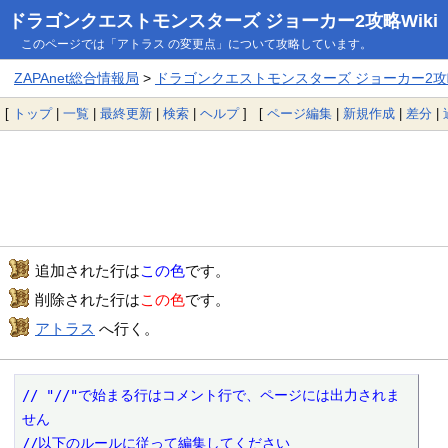
ドラゴンクエストモンスターズ ジョーカー2攻略Wiki
このページでは「アトラス の変更点」について攻略しています。
ZAPAnet総合情報局
>
ドラゴンクエストモンスターズ ジョーカー2攻略
[
トップ
|
一覧
|
最終更新
|
検索
|
ヘルプ
] [
ページ編集
|
新規作成
|
差分
|
追加された行は
この色
です。
削除された行は
この色
です。
アトラス
へ行く。
// "//"で始まる行はコメント行で、ページには出力されま
せん

//以下のルールに従って編集してください
