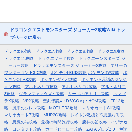
ドラゴンクエストモンスターズ ジョーカー2攻略Wiki トッ
プページに戻る
ドラクエ6攻略
ドラクエ7攻略
ドラクエ8攻略
ドラクエ9攻略
ドラクエ11攻略
ドラクエソード攻略
ドラクエモンスターズ ジ
ョーカー攻略
ドラクエモンスターズ ジョーカー2攻略
テリーの
ワンダーランド3D攻略
ポケモンHGSS攻略
ポケモンBW攻略
ポ
ケモンORAS攻略
ポケモンダイパ攻略
ポケモン不思議のダンジ
ョン攻略
アルトネリコ攻略
アルトネリコ2攻略
アルトネリコ
3攻略
グランファンタズム攻略
リーズのアトリエ攻略
スマブ
ラX攻略
VP2攻略
聖剣伝説4・DS(COM)・HOM攻略
FF12攻
略
風来のシレン攻略
MOTHER3攻略
マリオカートWii攻略
マリオカート7攻略
MHP2G攻略
レイトン教授と不思議な町攻
略
悪魔の箱攻略
最後の時間旅行攻略
魔神の笛攻略
イヅナ攻
略
コンタクト攻略
カードヒーロー攻略
ZAPAブログ2.0
色読