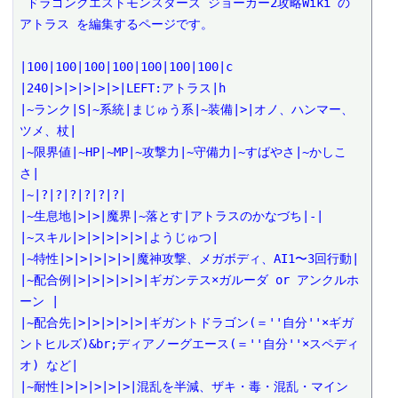
 ドラゴンクエストモンスターズ ジョーカー2攻略Wiki の 
アトラス を編集するページです。

|100|100|100|100|100|100|100|c

|240|>|>|>|>|>|LEFT:アトラス|h

|~ランク|S|~系統|まじゅう系|~装備|>|オノ、ハンマー、
ツメ、杖|

|~限界値|~HP|~MP|~攻撃力|~守備力|~すばやさ|~かしこ
さ|

|~|?|?|?|?|?|?|

|~生息地|>|>|魔界|~落とす|アトラスのかなづち|-|

|~スキル|>|>|>|>|>|ようじゅつ|

|~特性|>|>|>|>|>|魔神攻撃、メガボディ、AI1〜3回行動|

|~配合例|>|>|>|>|>|ギガンテス×ガルーダ or アンクルホ
ーン |

|~配合先|>|>|>|>|>|ギガントドラゴン(＝''自分''×ギガ
ントヒルズ)&br;ディアノーグエース(＝''自分''×スペディ
オ) など|

|~耐性|>|>|>|>|>|混乱を半減、ザキ・毒・混乱・マイン