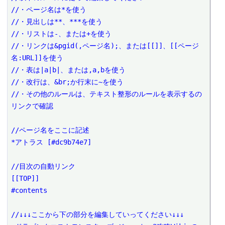
//・ページ名は*を使う

//・見出しは**、***を使う

//・リストは-、または+を使う

//・リンクは&pgid(,ページ名);、または[[]]、[[ページ
名:URL]]を使う

//・表は|a|b|、または,a,bを使う

//・改行は、&br;か行末に~を使う

//・その他のルールは、テキスト整形のルールを表示するの
リンクで確認

//ページ名をここに記述

*アトラス [#dc9b74e7]

//目次の自動リンク

[[TOP]]

#contents

//↓↓↓ここから下の部分を編集していってください↓↓↓
