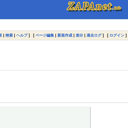
新
|
検索
|
ヘルプ
] [
ページ編集
|
新規作成
|
差分
|
過去ログ
] [
ログイン
]