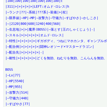
|100|100|100|100|100|100|100|c

|311|>|>|>|>|>|LEFT:オムド･ロレス|h

|~ランク|??|~系統|???系|~装備|>|杖|

|~限界値|~HP|~MP|~攻撃力|~守備力|~すばやさ|~かしこさ|

|~|2120|800|600|1240|400|560|

|~生息地|>|>|魔界(BOSS)|~落とす|王のしゃくじょう|-|

|~スキル|>|>|>|>|>|オムド･ロレス|

|~特性|>|>|>|>|>|ギガボディ、つねにマホカンタ、ギャンブルボ
|~配合例|>|>|>|>|>|闘神レオソード×マスタードラゴン|

|~配合先|>|>|>|>|>|-|

|~耐性|>|>|>|>|>|どくを無効、ねむりを無効、こんらんを
BOSS

|~Lv|77|

|~HP|5540|

|~MP|955|

|~攻撃力|514|

|~守備力|448|

|~すばやさ|77|
