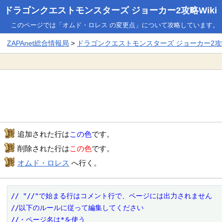
ドラゴンクエストモンスターズ ジョーカー2攻略Wiki
このページでは「オムド・ロレス の変更点」について攻略しています。
ZAPAnet総合情報局
>
ドラゴンクエストモンスターズ ジョーカー2攻略
追加された行は
この色
です。
削除された行は
この色
です。
オムド・ロレス
へ行く。
// "//"で始まる行はコメント行で、ページには出力されません

//以下のルールに従って編集してください

//・ページ名は*を使う
