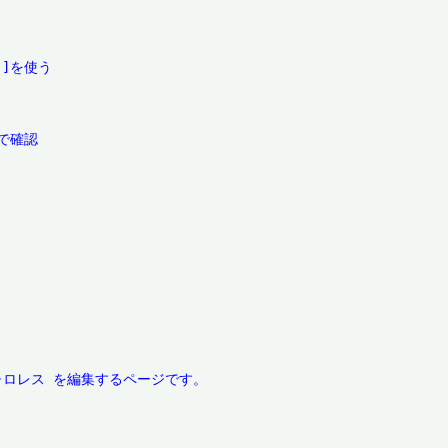
]を使う

確認
