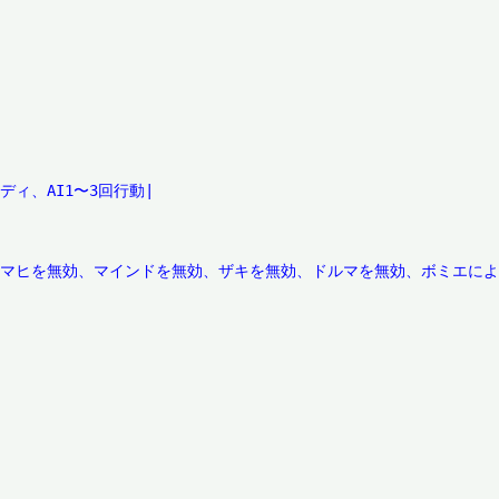
ディ、AI1〜3回行動|

無効、マヒを無効、マインドを無効、ザキを無効、ドルマを無効、ボミエによ