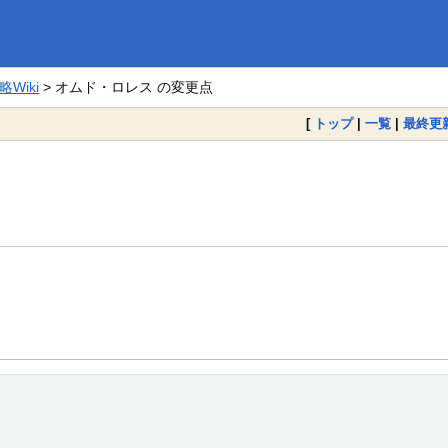
Wiki
> オムド・ロレス の変更点
[
トップ
|
一覧
|
最終更