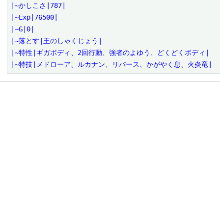
|~かしこさ|787|

|~Exp|76500|

|~G|0|

|~落とす|王のしゃくじょう|

|~特性|ギガボディ、2回行動、強者のよゆう、どくどくボディ|

|~特技|メドローア、ルカナン、リバース、かがやく息、火炎竜|