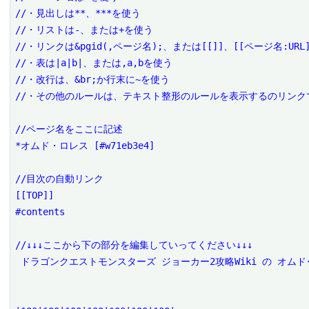
//・見出しは**、***を使う

//・リストは-、または+を使う

//・リンクは&pgid(,ページ名);、または[[]]、[[ページ名:URL]
//・表は|a|b|、または,a,bを使う

//・改行は、&br;か行末に~を使う

//・その他のルールは、テキスト整形のルールを表示するのリンクで
//ページ名をここに記述

*オムド・ロレス [#w71eb3e4]

//目次の自動リンク

[[TOP]]

#contents

//↓↓↓ここから下の部分を編集していってください↓↓↓

 ドラゴンクエストモンスターズ ジョーカー2攻略Wiki の オムド･ロレス を編集するページです。
