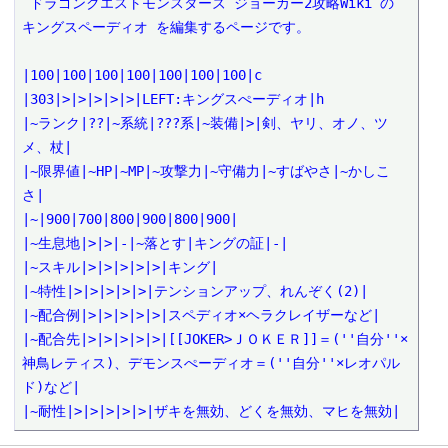
 ドラゴンクエストモンスターズ ジョーカー2攻略Wiki の 
キングスペーディオ を編集するページです。

|100|100|100|100|100|100|100|c

|303|>|>|>|>|>|LEFT:キングスぺーディオ|h

|~ランク|??|~系統|???系|~装備|>|剣、ヤリ、オノ、ツ
メ、杖|

|~限界値|~HP|~MP|~攻撃力|~守備力|~すばやさ|~かしこ
さ|

|~|900|700|800|900|800|900|

|~生息地|>|>|-|~落とす|キングの証|-|

|~スキル|>|>|>|>|>|キング|

|~特性|>|>|>|>|>|テンションアップ、れんぞく(2)|

|~配合例|>|>|>|>|>|スペディオ×ヘラクレイザーなど|

|~配合先|>|>|>|>|>|[[JOKER>ＪＯＫＥＲ]]＝(''自分''×
神鳥レティス)、デモンスぺーディオ＝(''自分''×レオパル
ド)など|

|~耐性|>|>|>|>|>|ザキを無効、どくを無効、マヒを無効|