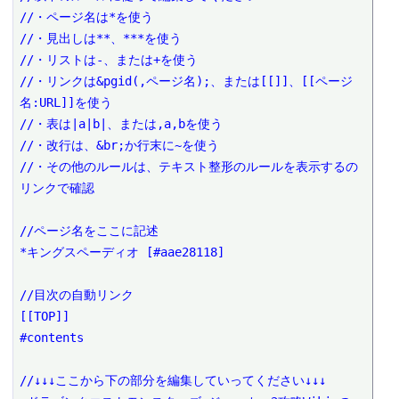
//・ページ名は*を使う

//・見出しは**、***を使う

//・リストは-、または+を使う

//・リンクは&pgid(,ページ名);、または[[]]、[[ページ
名:URL]]を使う

//・表は|a|b|、または,a,bを使う

//・改行は、&br;か行末に~を使う

//・その他のルールは、テキスト整形のルールを表示するの
リンクで確認

//ページ名をここに記述

*キングスペーディオ [#aae28118]

//目次の自動リンク

[[TOP]]

#contents

//↓↓↓ここから下の部分を編集していってください↓↓↓
