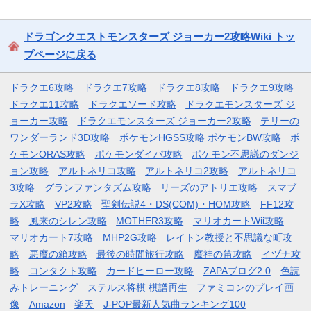
ドラゴンクエストモンスターズ ジョーカー2攻略Wiki トッ
プページに戻る
ドラクエ6攻略
ドラクエ7攻略
ドラクエ8攻略
ドラクエ9攻略
ドラクエ11攻略
ドラクエソード攻略
ドラクエモンスターズ ジ
ョーカー攻略
ドラクエモンスターズ ジョーカー2攻略
テリーの
ワンダーランド3D攻略
ポケモンHGSS攻略
ポケモンBW攻略
ポ
ケモンORAS攻略
ポケモンダイパ攻略
ポケモン不思議のダンジ
ョン攻略
アルトネリコ攻略
アルトネリコ2攻略
アルトネリコ
3攻略
グランファンタズム攻略
リーズのアトリエ攻略
スマブ
ラX攻略
VP2攻略
聖剣伝説4・DS(COM)・HOM攻略
FF12攻
略
風来のシレン攻略
MOTHER3攻略
マリオカートWii攻略
マリオカート7攻略
MHP2G攻略
レイトン教授と不思議な町攻
略
悪魔の箱攻略
最後の時間旅行攻略
魔神の笛攻略
イヅナ攻
略
コンタクト攻略
カードヒーロー攻略
ZAPAブログ2.0
色読
みトレーニング
ステルス将棋 棋譜再生
ファミコンのプレイ画
像
Amazon
楽天
J-POP最新人気曲ランキング100