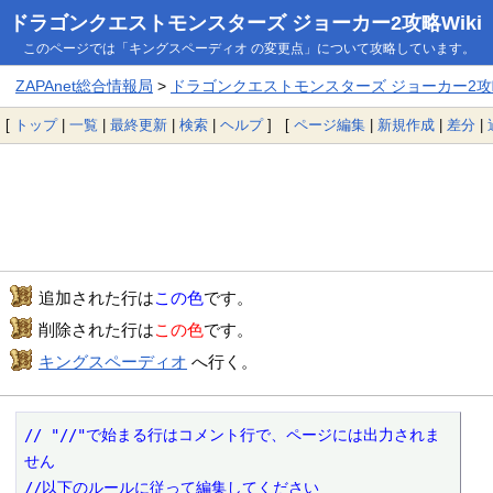
ドラゴンクエストモンスターズ ジョーカー2攻略Wiki
このページでは「キングスペーディオ の変更点」について攻略しています。
ZAPAnet総合情報局
>
ドラゴンクエストモンスターズ ジョーカー2攻略
[
トップ
|
一覧
|
最終更新
|
検索
|
ヘルプ
] [
ページ編集
|
新規作成
|
差分
|
追加された行は
この色
です。
削除された行は
この色
です。
キングスペーディオ
へ行く。
// "//"で始まる行はコメント行で、ページには出力されま
せん

//以下のルールに従って編集してください
