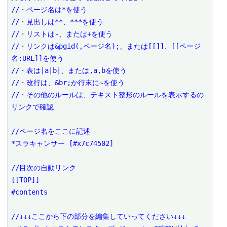
//・ページ名は*を使う

//・見出しは**、***を使う

//・リストは-、または+を使う

//・リンクは&pgid(,ページ名);、または[[]]、[[ページ
名:URL]]を使う

//・表は|a|b|、または,a,bを使う

//・改行は、&br;か行末に~を使う

//・その他のルールは、テキスト整形のルールを表示するの
リンクで確認

//ページ名をここに記述

*スラキャンサー [#x7c74502]

//目次の自動リンク

[[TOP]]

#contents

//↓↓↓ここから下の部分を編集していってください↓↓↓
