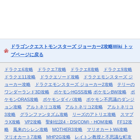
ドラゴンクエストモンスターズ ジョーカー2攻略Wiki トッ
プページに戻る
ドラクエ6攻略
ドラクエ7攻略
ドラクエ8攻略
ドラクエ9攻略
ドラクエ11攻略
ドラクエソード攻略
ドラクエモンスターズ ジ
ョーカー攻略
ドラクエモンスターズ ジョーカー2攻略
テリーの
ワンダーランド3D攻略
ポケモンHGSS攻略
ポケモンBW攻略
ポ
ケモンORAS攻略
ポケモンダイパ攻略
ポケモン不思議のダンジ
ョン攻略
アルトネリコ攻略
アルトネリコ2攻略
アルトネリコ
3攻略
グランファンタズム攻略
リーズのアトリエ攻略
スマブ
ラX攻略
VP2攻略
聖剣伝説4・DS(COM)・HOM攻略
FF12攻
略
風来のシレン攻略
MOTHER3攻略
マリオカートWii攻略
マリオカート7攻略
MHP2G攻略
レイトン教授と不思議な町攻