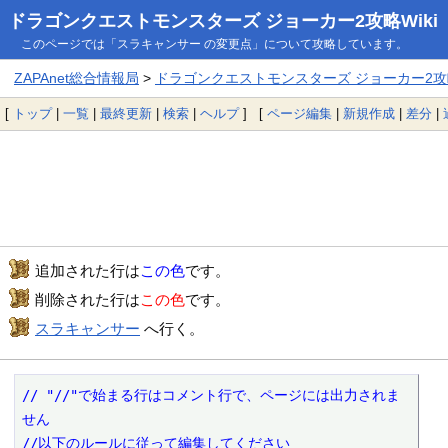
ドラゴンクエストモンスターズ ジョーカー2攻略Wiki
このページでは「スラキャンサー の変更点」について攻略しています。
ZAPAnet総合情報局
>
ドラゴンクエストモンスターズ ジョーカー2攻略
[
トップ
|
一覧
|
最終更新
|
検索
|
ヘルプ
] [
ページ編集
|
新規作成
|
差分
|
追加された行は
この色
です。
削除された行は
この色
です。
スラキャンサー
へ行く。
// "//"で始まる行はコメント行で、ページには出力されま
せん

//以下のルールに従って編集してください
