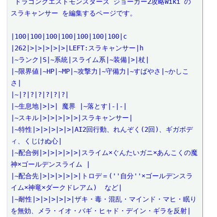
 ドラゴンクエストモンスターズ ジョーカー2攻略Wiki の 
スラキャンサー を編集するページです。

|100|100|100|100|100|100|100|c

|262|>|>|>|>|>|LEFT:スラキャンサー|h

|~ランク|S|~系統|スライム系|~装備|>|杖|

|~限界値|~HP|~MP|~攻撃力|~守備力|~すばやさ|~かしこ
さ|

|~|?|?|?|?|?|?|

|~生息地|>|>| 魔界 |~落とす|-|-|

|~スキル|>|>|>|>|>|スラキャンサー|

|~特性|>|>|>|>|>|AI2回行動、れんぞく(2回)、ギガボデ
ィ、くじけぬ心|

|~配合例|>|>|>|>|>|スライム×ぐんたいガニ×あんこくの魔
神×ゴールデンスライム |

|~配合先|>|>|>|>|>|トロデ＝(''自分''×ゴールデンスラ
イム×神竜×ダークドレアム)  など|

|~耐性|>|>|>|>|>|ザキ・毒・混乱・マインド・マヒ・眠り
を無効、メラ・イオ・バギ・ヒャド・デイン・ギラを反射|
