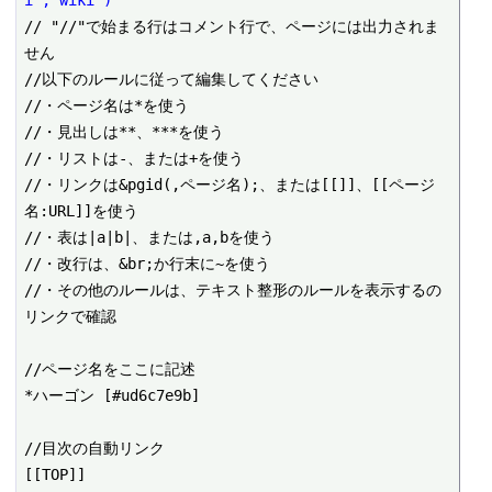
// "//"で始まる行はコメント行で、ページには出力されま
せん

//以下のルールに従って編集してください

//・ページ名は*を使う

//・見出しは**、***を使う

//・リストは-、または+を使う

//・リンクは&pgid(,ページ名);、または[[]]、[[ページ
名:URL]]を使う

//・表は|a|b|、または,a,bを使う

//・改行は、&br;か行末に~を使う

//・その他のルールは、テキスト整形のルールを表示するの
リンクで確認

//ページ名をここに記述

*ハーゴン [#ud6c7e9b]

//目次の自動リンク

[[TOP]]
