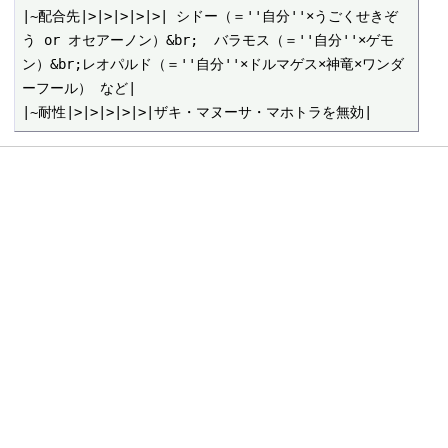
|~配合先|>|>|>|>|>| シドー（＝''自分''×うごくせきぞ
う or オセアーノン）&br;  バラモス（＝''自分''×ゲモ
ン）&br;レオパルド（＝''自分''×ドルマゲス×神竜×ワンダ
ーフール） など|
