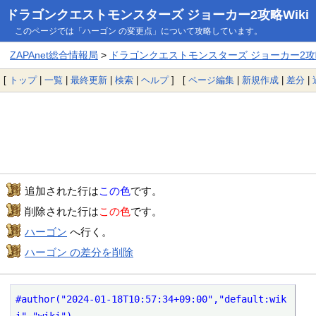
ドラゴンクエストモンスターズ ジョーカー2攻略Wiki
このページでは「ハーゴン の変更点」について攻略しています。
ZAPAnet総合情報局
>
ドラゴンクエストモンスターズ ジョーカー2攻略
[
トップ
|
一覧
|
最終更新
|
検索
|
ヘルプ
] [
ページ編集
|
新規作成
|
差分
|
追加された行は
この色
です。
削除された行は
この色
です。
ハーゴン
へ行く。
ハーゴン の差分を削除
#author("2024-01-18T10:57:34+09:00","default:wik
i","wiki")