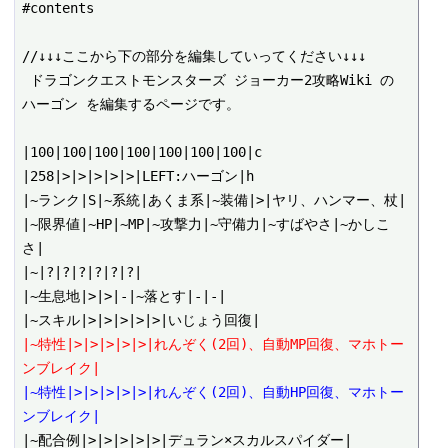
#contents

//↓↓↓ここから下の部分を編集していってください↓↓↓

 ドラゴンクエストモンスターズ ジョーカー2攻略Wiki の 
ハーゴン を編集するページです。

|100|100|100|100|100|100|100|c

|258|>|>|>|>|>|LEFT:ハーゴン|h

|~ランク|S|~系統|あくま系|~装備|>|ヤリ、ハンマー、杖|

|~限界値|~HP|~MP|~攻撃力|~守備力|~すばやさ|~かしこ
さ|

|~|?|?|?|?|?|?|

|~生息地|>|>|-|~落とす|-|-|

|~特性|>|>|>|>|>|れんぞく(2回)、自動MP回復、マホトー
ンブレイク|
|~特性|>|>|>|>|>|れんぞく(2回)、自動HP回復、マホトー
ンブレイク|
|~配合例|>|>|>|>|>|デュラン×スカルスパイダー|
