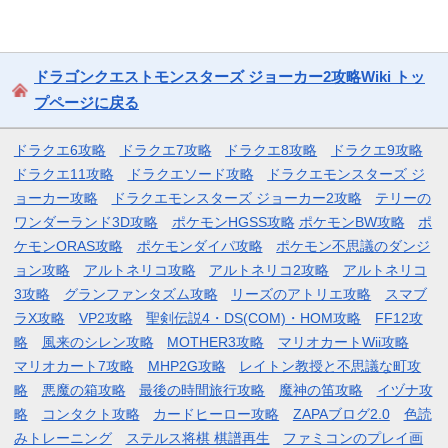
ドラゴンクエストモンスターズ ジョーカー2攻略Wiki トッ
プページに戻る
ドラクエ6攻略
ドラクエ7攻略
ドラクエ8攻略
ドラクエ9攻略
ドラクエ11攻略
ドラクエソード攻略
ドラクエモンスターズ ジ
ョーカー攻略
ドラクエモンスターズ ジョーカー2攻略
テリーの
ワンダーランド3D攻略
ポケモンHGSS攻略
ポケモンBW攻略
ポ
ケモンORAS攻略
ポケモンダイパ攻略
ポケモン不思議のダンジ
ョン攻略
アルトネリコ攻略
アルトネリコ2攻略
アルトネリコ
3攻略
グランファンタズム攻略
リーズのアトリエ攻略
スマブ
ラX攻略
VP2攻略
聖剣伝説4・DS(COM)・HOM攻略
FF12攻
略
風来のシレン攻略
MOTHER3攻略
マリオカートWii攻略
マリオカート7攻略
MHP2G攻略
レイトン教授と不思議な町攻
略
悪魔の箱攻略
最後の時間旅行攻略
魔神の笛攻略
イヅナ攻
略
コンタクト攻略
カードヒーロー攻略
ZAPAブログ2.0
色読
みトレーニング
ステルス将棋 棋譜再生
ファミコンのプレイ画