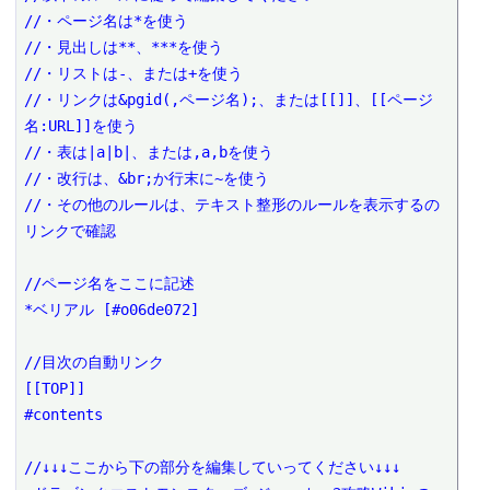
//・ページ名は*を使う

//・見出しは**、***を使う

//・リストは-、または+を使う

//・リンクは&pgid(,ページ名);、または[[]]、[[ページ
名:URL]]を使う

//・表は|a|b|、または,a,bを使う

//・改行は、&br;か行末に~を使う

//・その他のルールは、テキスト整形のルールを表示するの
リンクで確認

//ページ名をここに記述

*ベリアル [#o06de072]

//目次の自動リンク

[[TOP]]

#contents

//↓↓↓ここから下の部分を編集していってください↓↓↓
