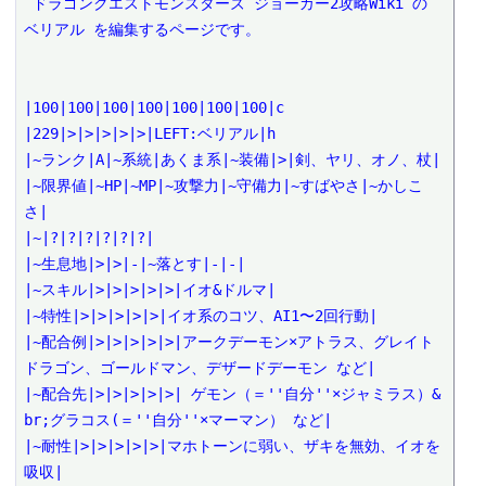
 ドラゴンクエストモンスターズ ジョーカー2攻略Wiki の 
ベリアル を編集するページです。

|100|100|100|100|100|100|100|c

|229|>|>|>|>|>|LEFT:ベリアル|h

|~ランク|A|~系統|あくま系|~装備|>|剣、ヤリ、オノ、杖|

|~限界値|~HP|~MP|~攻撃力|~守備力|~すばやさ|~かしこ
さ|

|~|?|?|?|?|?|?|

|~生息地|>|>|-|~落とす|-|-|

|~スキル|>|>|>|>|>|イオ&ドルマ|

|~特性|>|>|>|>|>|イオ系のコツ、AI1〜2回行動|

|~配合例|>|>|>|>|>|アークデーモン×アトラス、グレイト
ドラゴン、ゴールドマン、デザードデーモン など|

|~配合先|>|>|>|>|>| ゲモン（＝''自分''×ジャミラス）&
br;グラコス(＝''自分''×マーマン） など|

|~耐性|>|>|>|>|>|マホトーンに弱い、ザキを無効、イオを
吸収|