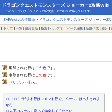
ドラゴンクエストモンスターズ ジョーカー2攻略Wiki
このページでは「ベリアル の変更点」について攻略しています。
ZAPAnet総合情報局
>
ドラゴンクエストモンスターズ ジョーカー2攻略
[
トップ
|
一覧
|
最終更新
|
検索
|
ヘルプ
] [
ページ編集
|
新規作成
|
差分
|
追加された行は
この色
です。
削除された行は
この色
です。
ベリアル
へ行く。
// "//"で始まる行はコメント行で、ページには出力されま
せん

//以下のルールに従って編集してください
