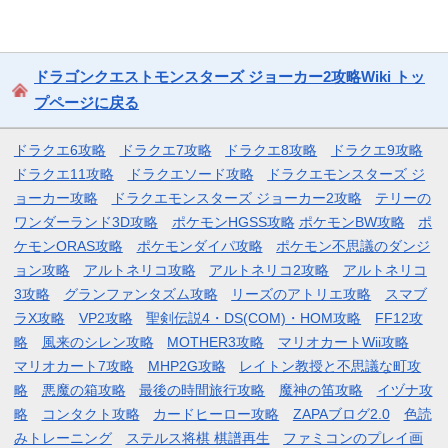
ドラゴンクエストモンスターズ ジョーカー2攻略Wiki トッ
プページに戻る
ドラクエ6攻略
ドラクエ7攻略
ドラクエ8攻略
ドラクエ9攻略
ドラクエ11攻略
ドラクエソード攻略
ドラクエモンスターズ ジ
ョーカー攻略
ドラクエモンスターズ ジョーカー2攻略
テリーの
ワンダーランド3D攻略
ポケモンHGSS攻略
ポケモンBW攻略
ポ
ケモンORAS攻略
ポケモンダイパ攻略
ポケモン不思議のダンジ
ョン攻略
アルトネリコ攻略
アルトネリコ2攻略
アルトネリコ
3攻略
グランファンタズム攻略
リーズのアトリエ攻略
スマブ
ラX攻略
VP2攻略
聖剣伝説4・DS(COM)・HOM攻略
FF12攻
略
風来のシレン攻略
MOTHER3攻略
マリオカートWii攻略
マリオカート7攻略
MHP2G攻略
レイトン教授と不思議な町攻
略
悪魔の箱攻略
最後の時間旅行攻略
魔神の笛攻略
イヅナ攻
略
コンタクト攻略
カードヒーロー攻略
ZAPAブログ2.0
色読
みトレーニング
ステルス将棋 棋譜再生
ファミコンのプレイ画