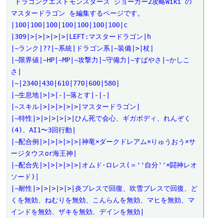
 ドラゴンクエストモンスターズ ジョーカー2攻略Wiki の 
マスタードラゴン を編集するページです。

|100|100|100|100|100|100|100|c

|309|>|>|>|>|>|LEFT:マスタードラゴン|h

|~ランク|??|~系統|ドラゴン系|~装備|>|杖|

|~限界値|~HP|~MP|~攻撃力|~守備力|~すばやさ|~かしこ
さ|

|~|2340|430|610|770|600|580|

|~生息地|>|>|-|~落とす|-|-|

|~スキル|>|>|>|>|>|マスタードラゴン|

|~特性|>|>|>|>|>|ひん死で会心、ギガボディ、れんぞく
(4)、AI1〜3回行動|

|~配合例|>|>|>|>|>|神竜×ダークドレアム×りゅうおう×サ
ージタウスor海王神|

|~配合先|>|>|>|>|>|オムド･ロレス(＝''自分''×闘神レオ
ソード)|

|~耐性|>|>|>|>|>|炎ブレスで回復、吹雪ブレスで回復、ど
くを無効、ねむりを無効、こんらんを無効、マヒを無効、マ
インドを無効、ザキを無効、デインを無効|