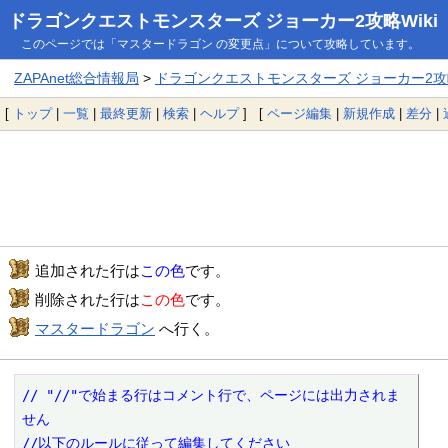
ドラゴンクエストモンスターズ ジョーカー2攻略Wiki
このページでは「マスタードラゴン の変更点」について攻略しています。
ZAPAnet総合情報局
>
ドラゴンクエストモンスターズ ジョーカー2攻略
[
トップ
|
一覧
|
最終更新
|
検索
|
ヘルプ
] [
ページ編集
|
新規作成
|
差分
|
追加された行は
この色
です。
削除された行は
この色
です。
マスタードラゴン
へ行く。
// "//"で始まる行はコメント行で、ページには出力されま
せん

//以下のルールに従って編集してください
