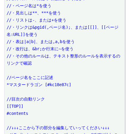
//・ページ名は*を使う

//・見出しは**、***を使う

//・リストは-、または+を使う

//・リンクは&pgid(,ページ名);、または[[]]、[[ページ
名:URL]]を使う

//・表は|a|b|、または,a,bを使う

//・改行は、&br;か行末に~を使う

//・その他のルールは、テキスト整形のルールを表示するの
リンクで確認

//ページ名をここに記述

*マスタードラゴン [#kc18e87c]

//目次の自動リンク

[[TOP]]

#contents

//↓↓↓ここから下の部分を編集していってください↓↓↓
