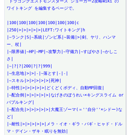
 ドラゴンクエストモンスターズ ジョーカー2攻略Wiki の 
ワイトキング を編集するページで。

|100|100|100|100|100|100|100|c

|250|>|>|>|>|>|LEFT:ワイトキング|h

|~ランク|S|~系統|ゾンビ系|~装備|>|剣、ヤリ、ハンマ
ー、杖|

|~限界値|~HP|~MP|~攻撃力|~守備力|~すばやさ|~かしこ
さ|

|~|?|?|200|?|?|999|

|~生息地|>|>|-|~落とす|-|-|

|~スキル|>|>|>|>|>|死神|

|~特性|>|>|>|>|>|どくどくボディ、自動MP回復|

|~配合例|>|>|>|>|>|なげきのぼうれい×キングスライム or 
バブルキング|

|~配合先|>|>|>|>|>|大魔王ゾーマ(＝''自分''×シドー)な
ど|

|~耐性|>|>|>|>|>|メラ・イオ・ギラ・バギ・ヒャド・ドル
マ・デイン・ザキ・眠りを無効|