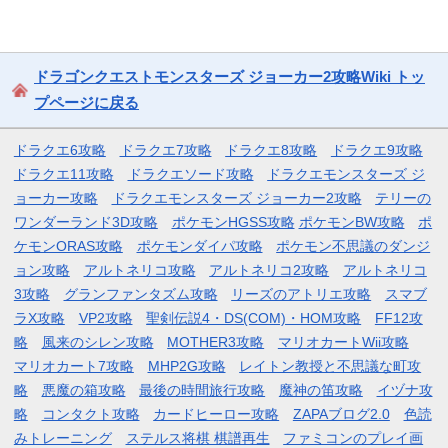
ドラゴンクエストモンスターズ ジョーカー2攻略Wiki トッ
プページに戻る
ドラクエ6攻略
ドラクエ7攻略
ドラクエ8攻略
ドラクエ9攻略
ドラクエ11攻略
ドラクエソード攻略
ドラクエモンスターズ ジ
ョーカー攻略
ドラクエモンスターズ ジョーカー2攻略
テリーの
ワンダーランド3D攻略
ポケモンHGSS攻略
ポケモンBW攻略
ポ
ケモンORAS攻略
ポケモンダイパ攻略
ポケモン不思議のダンジ
ョン攻略
アルトネリコ攻略
アルトネリコ2攻略
アルトネリコ
3攻略
グランファンタズム攻略
リーズのアトリエ攻略
スマブ
ラX攻略
VP2攻略
聖剣伝説4・DS(COM)・HOM攻略
FF12攻
略
風来のシレン攻略
MOTHER3攻略
マリオカートWii攻略
マリオカート7攻略
MHP2G攻略
レイトン教授と不思議な町攻
略
悪魔の箱攻略
最後の時間旅行攻略
魔神の笛攻略
イヅナ攻
略
コンタクト攻略
カードヒーロー攻略
ZAPAブログ2.0
色読
みトレーニング
ステルス将棋 棋譜再生
ファミコンのプレイ画