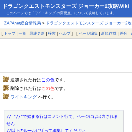
ドラゴンクエストモンスターズ ジョーカー2攻略Wiki
このページでは「ワイトキング の変更点」について攻略しています。
ZAPAnet総合情報局
>
ドラゴンクエストモンスターズ ジョーカー2攻略
[
トップ
|
一覧
|
最終更新
|
検索
|
ヘルプ
] [
ページ編集
|
新規作成
|
差分
|
追加された行は
この色
です。
削除された行は
この色
です。
ワイトキング
へ行く。
// "//"で始まる行はコメント行で、ページには出力されま
せん

//以下のルールに従って編集してください
