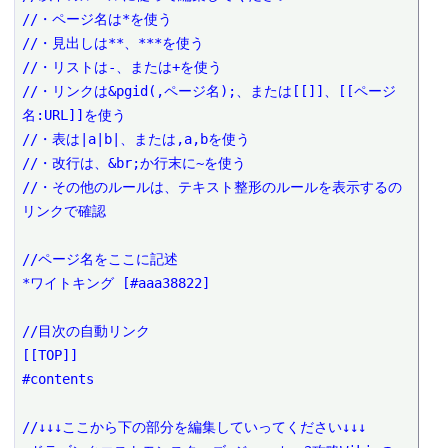
//・ページ名は*を使う

//・見出しは**、***を使う

//・リストは-、または+を使う

//・リンクは&pgid(,ページ名);、または[[]]、[[ページ
名:URL]]を使う

//・表は|a|b|、または,a,bを使う

//・改行は、&br;か行末に~を使う

//・その他のルールは、テキスト整形のルールを表示するの
リンクで確認

//ページ名をここに記述

*ワイトキング [#aaa38822]

//目次の自動リンク

[[TOP]]

#contents

//↓↓↓ここから下の部分を編集していってください↓↓↓
