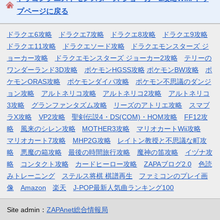
プページに戻る
ドラクエ6攻略
ドラクエ7攻略
ドラクエ8攻略
ドラクエ9攻略
ドラクエ11攻略
ドラクエソード攻略
ドラクエモンスターズ ジ
ョーカー攻略
ドラクエモンスターズ ジョーカー2攻略
テリーの
ワンダーランド3D攻略
ポケモンHGSS攻略
ポケモンBW攻略
ポ
ケモンORAS攻略
ポケモンダイパ攻略
ポケモン不思議のダンジ
ョン攻略
アルトネリコ攻略
アルトネリコ2攻略
アルトネリコ
3攻略
グランファンタズム攻略
リーズのアトリエ攻略
スマブ
ラX攻略
VP2攻略
聖剣伝説4・DS(COM)・HOM攻略
FF12攻
略
風来のシレン攻略
MOTHER3攻略
マリオカートWii攻略
マリオカート7攻略
MHP2G攻略
レイトン教授と不思議な町攻
略
悪魔の箱攻略
最後の時間旅行攻略
魔神の笛攻略
イヅナ攻
略
コンタクト攻略
カードヒーロー攻略
ZAPAブログ2.0
色読
みトレーニング
ステルス将棋 棋譜再生
ファミコンのプレイ画
像
Amazon
楽天
J-POP最新人気曲ランキング100
Site admin：
ZAPAnet総合情報局