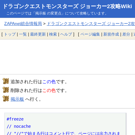
ドラゴンクエストモンスターズ ジョーカー2攻略Wiki
このページでは「掲示板 の変更点」について攻略しています。
ZAPAnet総合情報局
>
ドラゴンクエストモンスターズ ジョーカー2攻略
[
トップ
|
一覧
|
最終更新
|
検索
|
ヘルプ
] [
ページ編集
|
新規作成
|
差分
|
追加された行は
この色
です。
削除された行は
この色
です。
掲示板
へ行く。
#freeze

// nocache

// "//"で始まる行はコメント行で、ページには出力されま