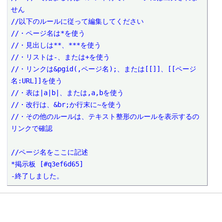
せん

//以下のルールに従って編集してください

//・ページ名は*を使う

//・見出しは**、***を使う

//・リストは-、または+を使う

//・リンクは&pgid(,ページ名);、または[[]]、[[ページ
名:URL]]を使う

//・表は|a|b|、または,a,bを使う

//・改行は、&br;か行末に~を使う

//・その他のルールは、テキスト整形のルールを表示するの
リンクで確認

//ページ名をここに記述

*掲示板 [#q3ef6d65]

-終了しました。