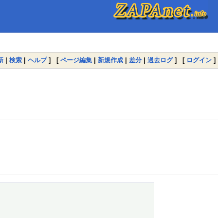
新
|
検索
|
ヘルプ
] [
ページ編集
|
新規作成
|
差分
|
過去ログ
] [
ログイン
]