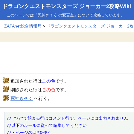
ドラゴンクエストモンスターズ ジョーカー2攻略Wiki
このページでは「死神きぞく の変更点」について攻略しています。
ZAPAnet総合情報局
>
ドラゴンクエストモンスターズ ジョーカー2攻略
追加された行は
この色
です。
削除された行は
この色
です。
死神きぞく
へ行く。
// "//"で始まる行はコメント行で、ページには出力されません

//以下のルールに従って編集してください

//・ページ名は*を使う
