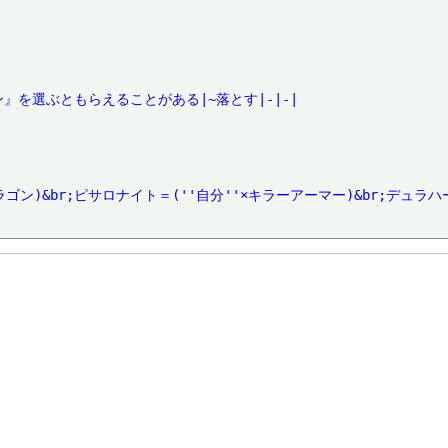
』を選ぶともらえることがある|~落とす|-|-|

ドラゴン)&br;ピサロナイト＝(''自分''×キラーアーマー)&br;デュラハ