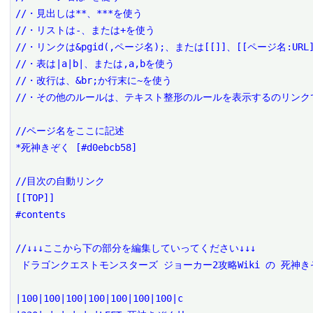
//・見出しは**、***を使う

//・リストは-、または+を使う

//・リンクは&pgid(,ページ名);、または[[]]、[[ページ名:URL]
//・表は|a|b|、または,a,bを使う

//・改行は、&br;か行末に~を使う

//・その他のルールは、テキスト整形のルールを表示するのリンクで
//ページ名をここに記述

*死神きぞく [#d0ebcb58]

//目次の自動リンク

[[TOP]]

#contents

//↓↓↓ここから下の部分を編集していってください↓↓↓

 ドラゴンクエストモンスターズ ジョーカー2攻略Wiki の 死神きぞく を編集するページです。

|100|100|100|100|100|100|100|c
