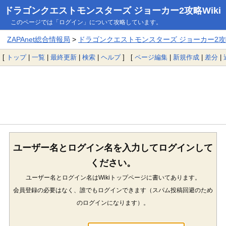
ドラゴンクエストモンスターズ ジョーカー2攻略Wiki
このページでは「ログイン」について攻略しています。
ZAPAnet総合情報局
>
ドラゴンクエストモンスターズ ジョーカー2攻略
[
トップ
|
一覧
|
最終更新
|
検索
|
ヘルプ
] [
ページ編集
|
新規作成
|
差分
|
ユーザー名とログイン名を入力してログインして
ください。
ユーザー名とログイン名はWikiトップページに書いてあります。
会員登録の必要はなく、誰でもログインできます（スパム投稿回避のため
のログインになります）。