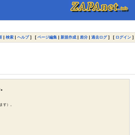
新
|
検索
|
ヘルプ
] [
ページ編集
|
新規作成
|
差分
|
過去ログ
] [
ログイン
]
い。
ます）。