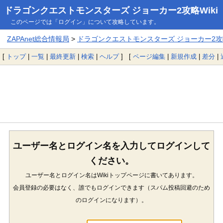
ドラゴンクエストモンスターズ ジョーカー2攻略Wiki
このページでは「ログイン」について攻略しています。
ZAPAnet総合情報局
>
ドラゴンクエストモンスターズ ジョーカー2攻略
[
トップ
|
一覧
|
最終更新
|
検索
|
ヘルプ
] [
ページ編集
|
新規作成
|
差分
|
ユーザー名とログイン名を入力してログインして
ください。
ユーザー名とログイン名はWikiトップページに書いてあります。
会員登録の必要はなく、誰でもログインできます（スパム投稿回避のため
のログインになります）。