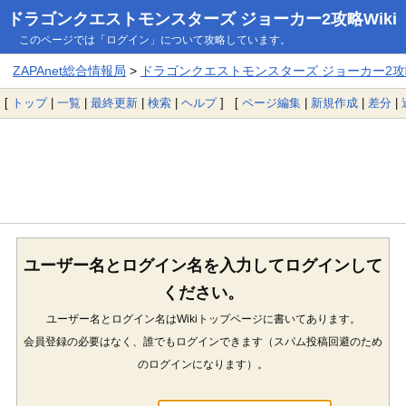
ドラゴンクエストモンスターズ ジョーカー2攻略Wiki
このページでは「ログイン」について攻略しています。
ZAPAnet総合情報局
>
ドラゴンクエストモンスターズ ジョーカー2攻略
[
トップ
|
一覧
|
最終更新
|
検索
|
ヘルプ
] [
ページ編集
|
新規作成
|
差分
|
ユーザー名とログイン名を入力してログインして
ください。
ユーザー名とログイン名はWikiトップページに書いてあります。
会員登録の必要はなく、誰でもログインできます（スパム投稿回避のため
のログインになります）。