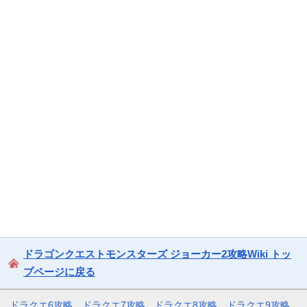
ドラゴンクエストモンスターズ ジョーカー2攻略Wiki トッ
プページに戻る
ドラクエ6攻略
ドラクエ7攻略
ドラクエ8攻略
ドラクエ9攻略