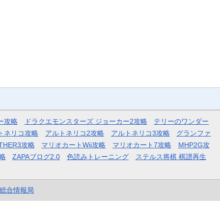
ー攻略
ドラクエモンスターズ ジョーカー2攻略
テリーのワンダー
トネリコ攻略
アルトネリコ2攻略
アルトネリコ3攻略
グランファ
THER3攻略
マリオカートWii攻略
マリオカート7攻略
MHP2G攻
略
ZAPAブログ2.0
色読みトレーニング
ステルス将棋 棋譜再生
et総合情報局