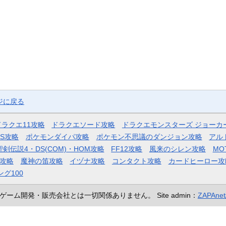
ジに戻る
ドラクエ11攻略
ドラクエソード攻略
ドラクエモンスターズ ジョーカ
AS攻略
ポケモンダイパ攻略
ポケモン不思議のダンジョン攻略
アル
聖剣伝説4・DS(COM)・HOM攻略
FF12攻略
風来のシレン攻略
MO
攻略
魔神の笛攻略
イヅナ攻略
コンタクト攻略
カードヒーロー攻
ング100
ゲーム開発・販売会社とは一切関係ありません。
Site admin：
ZAPAn