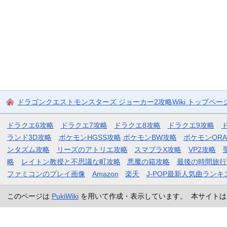
ドラゴンクエストモンスターズ ジョーカー2攻略Wiki トップペー
ドラクエ6攻略
ドラクエ7攻略
ドラクエ8攻略
ドラクエ9攻略
ランド3D攻略
ポケモンHGSS攻略
ポケモンBW攻略
ポケモンOR
ンタズム攻略
リーズのアトリエ攻略
スマブラX攻略
VP2攻略
略
レイトン教授と不思議な町攻略
悪魔の箱攻略
最後の時間旅行
ファミコンのプレイ画像
Amazon
楽天
J-POP最新人気曲ランキ
このページは
PukiWiki
を用いて作成・表示しています。 本サイトは