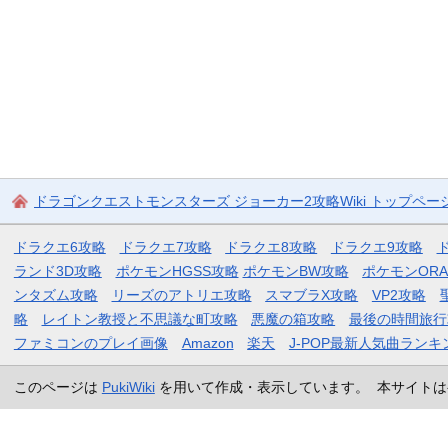
ドラゴンクエストモンスターズ ジョーカー2攻略Wiki トップペー
ドラクエ6攻略
ドラクエ7攻略
ドラクエ8攻略
ドラクエ9攻略
ランド3D攻略
ポケモンHGSS攻略
ポケモンBW攻略
ポケモンOR
ンタズム攻略
リーズのアトリエ攻略
スマブラX攻略
VP2攻略
略
レイトン教授と不思議な町攻略
悪魔の箱攻略
最後の時間旅行
ファミコンのプレイ画像
Amazon
楽天
J-POP最新人気曲ランキ
このページは
PukiWiki
を用いて作成・表示しています。 本サイトは