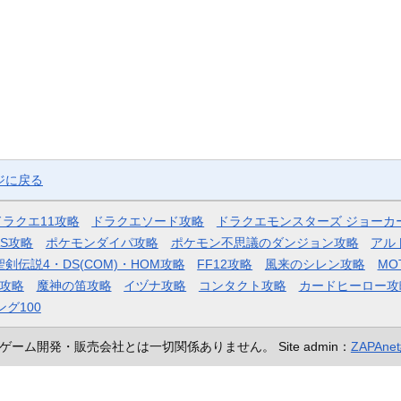
ジに戻る
ドラクエ11攻略
ドラクエソード攻略
ドラクエモンスターズ ジョーカ
AS攻略
ポケモンダイパ攻略
ポケモン不思議のダンジョン攻略
アル
聖剣伝説4・DS(COM)・HOM攻略
FF12攻略
風来のシレン攻略
MO
攻略
魔神の笛攻略
イヅナ攻略
コンタクト攻略
カードヒーロー攻
ング100
ゲーム開発・販売会社とは一切関係ありません。
Site admin：
ZAPAn