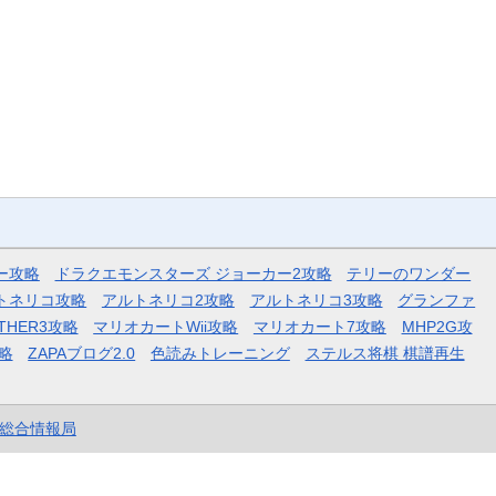
ー攻略
ドラクエモンスターズ ジョーカー2攻略
テリーのワンダー
トネリコ攻略
アルトネリコ2攻略
アルトネリコ3攻略
グランファ
THER3攻略
マリオカートWii攻略
マリオカート7攻略
MHP2G攻
略
ZAPAブログ2.0
色読みトレーニング
ステルス将棋 棋譜再生
et総合情報局