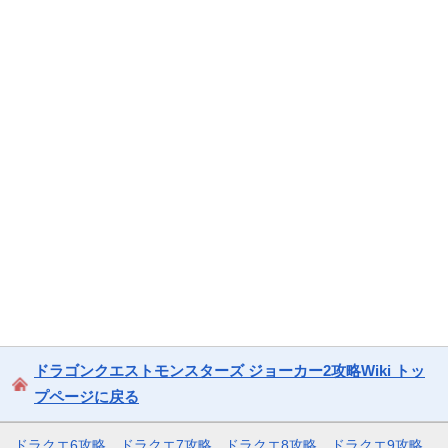
ドラゴンクエストモンスターズ ジョーカー2攻略Wiki トッ
プページに戻る
ドラクエ6攻略
ドラクエ7攻略
ドラクエ8攻略
ドラクエ9攻略