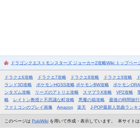
ドラゴンクエストモンスターズ ジョーカー2攻略Wiki トップペー
ドラクエ6攻略
ドラクエ7攻略
ドラクエ8攻略
ドラクエ9攻略
ランド3D攻略
ポケモンHGSS攻略
ポケモンBW攻略
ポケモンOR
ンタズム攻略
リーズのアトリエ攻略
スマブラX攻略
VP2攻略
略
レイトン教授と不思議な町攻略
悪魔の箱攻略
最後の時間旅行
ファミコンのプレイ画像
Amazon
楽天
J-POP最新人気曲ランキ
このページは
PukiWiki
を用いて作成・表示しています。 本サイトは