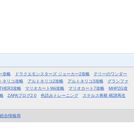
ー攻略
ドラクエモンスターズ ジョーカー2攻略
テリーのワンダー
トネリコ攻略
アルトネリコ2攻略
アルトネリコ3攻略
グランファ
THER3攻略
マリオカートWii攻略
マリオカート7攻略
MHP2G攻
略
ZAPAブログ2.0
色読みトレーニング
ステルス将棋 棋譜再生
et総合情報局