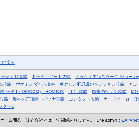
ジに戻る
ドラクエ11攻略
ドラクエソード攻略
ドラクエモンスターズ ジョーカ
AS攻略
ポケモンダイパ攻略
ポケモン不思議のダンジョン攻略
アル
聖剣伝説4・DS(COM)・HOM攻略
FF12攻略
風来のシレン攻略
MO
攻略
魔神の笛攻略
イヅナ攻略
コンタクト攻略
カードヒーロー攻
ング100
ゲーム開発・販売会社とは一切関係ありません。
Site admin：
ZAPAn