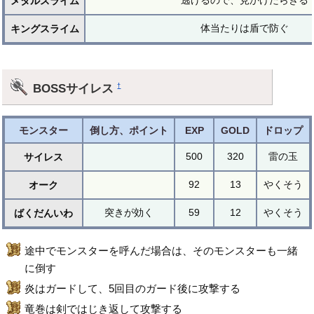
逃げるので、見かけたらきる
メタルスライム
体当たりは盾で防ぐ
キングスライム
BOSSサイレス
†
モンスター
倒し方、ポイント
EXP
GOLD
ドロップ
500
320
雷の玉
サイレス
92
13
やくそう
オーク
突きが効く
59
12
やくそう
ばくだんいわ
途中でモンスターを呼んだ場合は、そのモンスターも一緒
に倒す
炎はガードして、5回目のガード後に攻撃する
竜巻は剣ではじき返して攻撃する