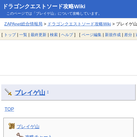
ドラゴンクエストソード攻略Wiki
このページでは「ブレイゲ山」について攻略しています。
ZAPAnet総合情報局
>
ドラゴンクエストソード攻略Wiki
> ブレイゲ
[
トップ
|
一覧
|
最終更新
|
検索
|
ヘルプ
] [
ページ編集
|
新規作成
|
差分
|
ブレイゲ山
†
TOP
ブレイゲ山
攻略チャート