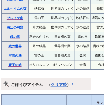
鉄鉱石
世界樹のしずく
氷の結晶
鉄鉱
エルヘイムの森
雷の玉
世界樹のしずく
鉄鉱石×2
溶岩のか
ブレイゲ山
氷の結晶
世界樹のしずく
氷の結晶
雷の
海辺の洞窟
溶岩のかけら
世界樹の葉
雷の玉
鉄鉱石
鏡の塔
氷の結晶
世界樹の葉
氷の結晶
魔物の骨
鏡の世界
雷の玉
世界樹の葉
金塊
鉄鉱石
溶岩の海
オリハルコン
オリハルコン
金塊
金塊
魔王の城
ごほうびアイテム （
クリア後
）
†
ランク