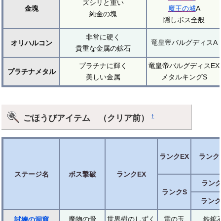
ズシリと重い
金塊
魔王の城
A
純金の塊
隠しボス全般
非常に硬く
竜皇帝バルグディスA
オリハルコン
貴重な金属の鉱石
プラチナに輝く
竜皇帝バルグディスEX
プラチナメタル
美しい金属
メタルキングS
ごほうびアイテム （クリア前）
†
ランクEX
ランク
ステージ名
ボス撃破
ランクEX
ランク
ランクS
ランク
魔物の骨
世界樹のしずく
雷の玉
鉄鉱
試練の洞窟