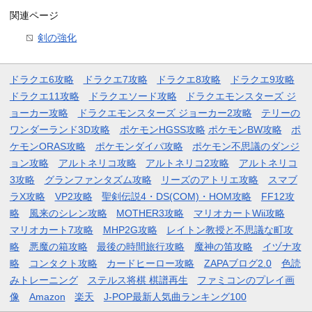
関連ページ
剣の強化
ドラクエ6攻略
ドラクエ7攻略
ドラクエ8攻略
ドラクエ9攻略
ドラクエ11攻略
ドラクエソード攻略
ドラクエモンスターズ ジ
ョーカー攻略
ドラクエモンスターズ ジョーカー2攻略
テリーの
ワンダーランド3D攻略
ポケモンHGSS攻略
ポケモンBW攻略
ポ
ケモンORAS攻略
ポケモンダイパ攻略
ポケモン不思議のダンジ
ョン攻略
アルトネリコ攻略
アルトネリコ2攻略
アルトネリコ
3攻略
グランファンタズム攻略
リーズのアトリエ攻略
スマブ
ラX攻略
VP2攻略
聖剣伝説4・DS(COM)・HOM攻略
FF12攻
略
風来のシレン攻略
MOTHER3攻略
マリオカートWii攻略
マリオカート7攻略
MHP2G攻略
レイトン教授と不思議な町攻
略
悪魔の箱攻略
最後の時間旅行攻略
魔神の笛攻略
イヅナ攻
略
コンタクト攻略
カードヒーロー攻略
ZAPAブログ2.0
色読
みトレーニング
ステルス将棋 棋譜再生
ファミコンのプレイ画
像
Amazon
楽天
J-POP最新人気曲ランキング100