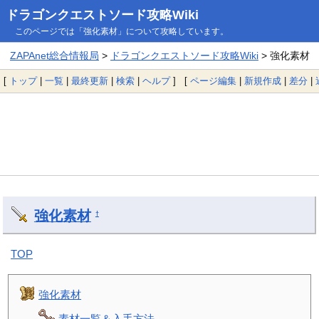
ドラゴンクエストソード攻略Wiki
このページでは「強化素材」について攻略しています。
ZAPAnet総合情報局
>
ドラゴンクエストソード攻略Wiki
> 強化素材
[
トップ
|
一覧
|
最終更新
|
検索
|
ヘルプ
] [
ページ編集
|
新規作成
|
差分
|
強化素材
†
TOP
強化素材
素材一覧＆入手方法