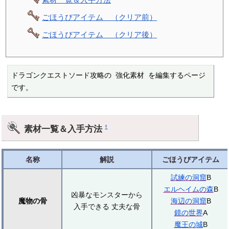
ごほうびアイテム （クリア前）
ごほうびアイテム （クリア後）
ドラゴンクエストソード攻略の 強化素材 を編集するページ
です。
素材一覧＆入手方法
†
名称
解説
ごほうびアイテム
試練の洞窟
B
エルヘイムの森
B
凶暴なモンスターから
魔物の骨
海辺の洞窟
B
入手できる 丈夫な骨
鏡の世界
A
魔王の城
B