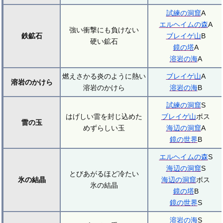
試練の洞窟
A
エルヘイムの森
A
強い衝撃にも負けない
鉄鉱石
ブレイゲ山
B
硬い鉱石
鏡の塔
A
溶岩の海
A
燃えさかる炎のように熱い
ブレイゲ山
A
溶岩のかけら
溶岩のかけら
溶岩の海
B
試練の洞窟
S
はげしい雷を封じ込めた
ブレイゲ山
ボス
雷の玉
めずらしい玉
海辺の洞窟
A
鏡の世界
B
エルヘイムの森
S
海辺の洞窟
S
とびあがるほど冷たい
氷の結晶
海辺の洞窟
ボス
氷の結晶
鏡の塔
B
鏡の世界
S
溶岩の海
S