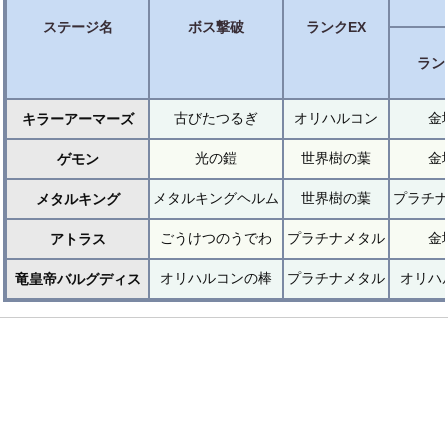
ステージ名
ボス撃破
ランクEX
ラン
古びたつるぎ
オリハルコン
金
キラーアーマーズ
光の鎧
世界樹の葉
金
ゲモン
メタルキングヘルム
世界樹の葉
プラチ
メタルキング
ごうけつのうでわ
プラチナメタル
金
アトラス
オリハルコンの棒
プラチナメタル
オリハ
竜皇帝バルグディス