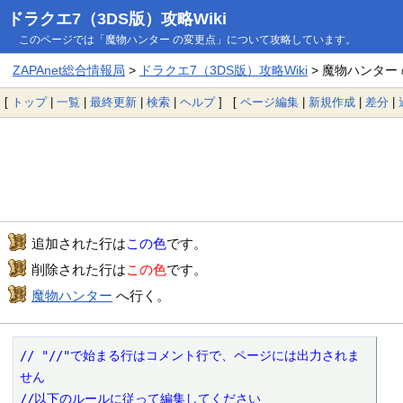
ドラクエ7（3DS版）攻略Wiki
このページでは「魔物ハンター の変更点」について攻略しています。
ZAPAnet総合情報局
>
ドラクエ7（3DS版）攻略Wiki
> 魔物ハンター
[
トップ
|
一覧
|
最終更新
|
検索
|
ヘルプ
] [
ページ編集
|
新規作成
|
差分
|
追加された行は
この色
です。
削除された行は
この色
です。
魔物ハンター
へ行く。
// "//"で始まる行はコメント行で、ページには出力されま
せん

//以下のルールに従って編集してください
