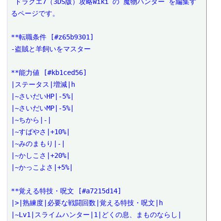
 ドラクエ7（3DS版）攻略Wiki の 魔物ハンター を編集す
るページです。

**転職条件 [#z65b9301]

-盗賊と羊飼いをマスター

**能力値 [#kb1ced56]

|ステータス|増減|h

|~さいだいHP|-5%|

|~さいだいMP|-5%|

|~ちから|-|

|~すばやさ|+10%|

|~みのまもり|-|

|~かしこさ|+20%|

|~かっこよさ|+5%|

**覚える特技・呪文 [#a7215d14]

|>|熟練度|必要な戦闘回数|覚える特技・呪文|h

|~Lv1|スライムハンター|1|どくの息、まものならし|
