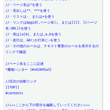
//・ページ名は*を使う

//・見出しは**、***を使う

//・リストは-、または+を使う

//・リンクは&pgid(,ページ名);、または[[]]、[[ページ
名:URL]]を使う

//・表は|a|b|、または,a,bを使う

//・改行は、&br;か行末に~を使う

//・その他のルールは、テキスト整形のルールを表示するの
リンクで確認

//ページ名をここに記述

*魔物ハンター [#v62845a3]

//目次の自動リンク

[[TOP]]

#contents

//↓↓↓ここから下の部分を編集していってください↓↓↓
