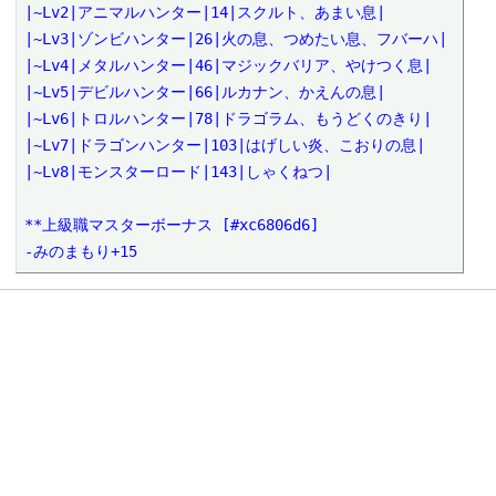
|~Lv2|アニマルハンター|14|スクルト、あまい息|

|~Lv3|ゾンビハンター|26|火の息、つめたい息、フバーハ|

|~Lv4|メタルハンター|46|マジックバリア、やけつく息|

|~Lv5|デビルハンター|66|ルカナン、かえんの息|

|~Lv6|トロルハンター|78|ドラゴラム、もうどくのきり|

|~Lv7|ドラゴンハンター|103|はげしい炎、こおりの息|

|~Lv8|モンスターロード|143|しゃくねつ|

**上級職マスターボーナス [#xc6806d6]

-みのまもり+15