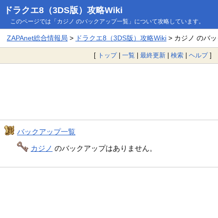
ドラクエ8（3DS版）攻略Wiki
このページでは「カジノ のバックアップ一覧」について攻略しています。
ZAPAnet総合情報局
>
ドラクエ8（3DS版）攻略Wiki
> カジノ のバ
[
トップ
|
一覧
|
最終更新
|
検索
|
ヘルプ
]
バックアップ一覧
カジノ
のバックアップはありません。